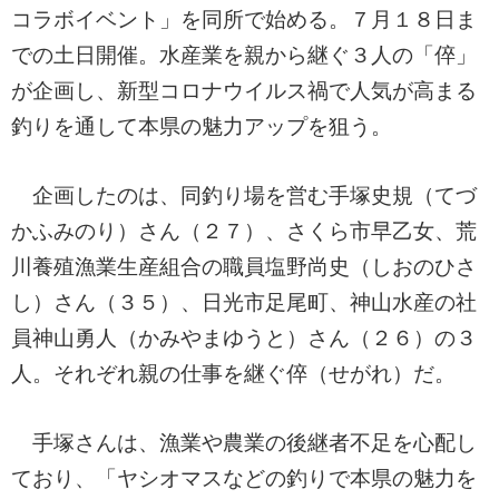
コラボイベント」を同所で始める。７月１８日ま
での土日開催。水産業を親から継ぐ３人の「倅」
が企画し、新型コロナウイルス禍で人気が高まる
釣りを通して本県の魅力アップを狙う。
企画したのは、同釣り場を営む手塚史規（てづ
かふみのり）さん（２７）、さくら市早乙女、荒
川養殖漁業生産組合の職員塩野尚史（しおのひさ
し）さん（３５）、日光市足尾町、神山水産の社
員神山勇人（かみやまゆうと）さん（２６）の３
人。それぞれ親の仕事を継ぐ倅（せがれ）だ。
手塚さんは、漁業や農業の後継者不足を心配し
ており、「ヤシオマスなどの釣りで本県の魅力を