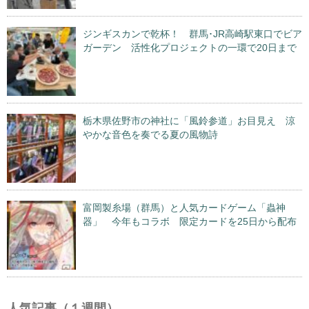
ジンギスカンで乾杯！ 群馬･JR高崎駅東口でビア
ガーデン 活性化プロジェクトの一環で20日まで
栃木県佐野市の神社に「風鈴参道」お目見え 涼
やかな音色を奏でる夏の風物詩
富岡製糸場（群馬）と人気カードゲーム「蟲神
器」 今年もコラボ 限定カードを25日から配布
人気記事（１週間）