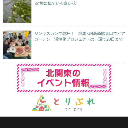
る“梅に似ている白い花”
ジンギスカンで乾杯！ 群馬･JR高崎駅東口でビア
ガーデン 活性化プロジェクトの一環で20日まで