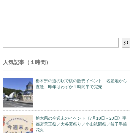
検
索
人気記事（１時間）
栃木県の道の駅で桃の販売イベント 名産地から
直送、昨年はわずか１時間半で完売
栃木県の今週末のイベント《7月18日～20日》宇
都宮天王祭／大谷夏祭り／小山祇園祭／益子手筒
花火