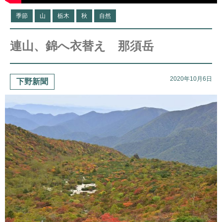
季節
山
栃木
秋
自然
連山、錦へ衣替え 那須岳
2020年10月6日
下野新聞