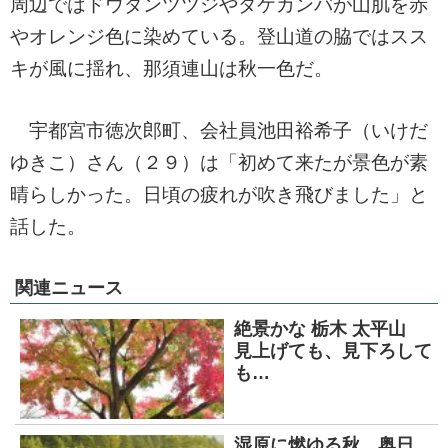
周辺ではドウダンツツジやダケカンバが山肌を赤
やオレンジ色に染めている。登山道の脇ではスス
キが風に揺れ、那須連山は秋一色だ。
宇都宮市徳次郎町、会社員池田裕希子（いけだ
ゆきこ）さん（２９）は「初めて来たが景色が素
晴らしかった。日頃の疲れが吹き飛びました」と
話した。
関連ニュース
絶景かな 栃木 太平山
見上げても、見下ろして
も…
湿原に燃ゆる秋 奥日