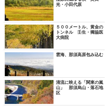
光・小田代原
５００メートル、黄金の
トンネル 壬生・獨協医
大病院
雲海、那須高原包み込む
清流に映える「関東の嵐
山」 那須烏山・落石地
区