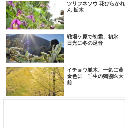
ツリフネソウ 花びらかれ
ん 栃木
戦場ケ原で初霜、初氷
日光に冬の足音
イチョウ並木、一気に黄
金色に 壬生の獨協医大
前