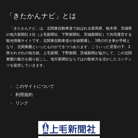
「きたかんナビ」とは
「きたかんナビ」は、北関東自動車道で結ばれる群馬県、栃木県、茨城県
の地方新聞社３社（上毛新聞社、下野新聞社、茨城新聞社）で共同運営する
観光情報サイトです。北関東自動車道が全線開通し、3県の行き来が手軽と
なり、北関東圏といったものができつつあります。こういった背景の下、3
県それぞれの地方紙、上毛新聞、下野新聞、茨城新聞が協力して、この北関
東圏の魅力を掘り起こし、地方新聞社ならではの取材力を活かしたコンテン
ツを提供していきます。
このサイトについて
利用規約
リンク