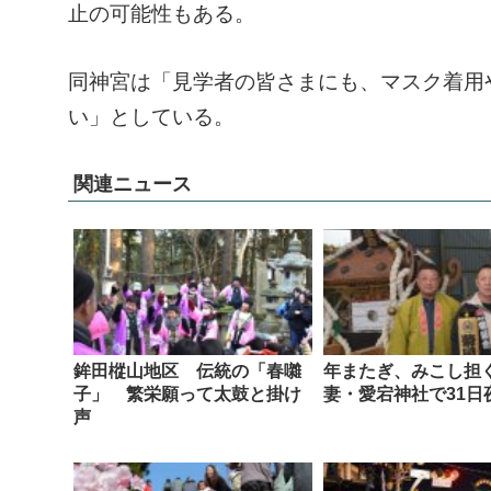
止の可能性もある。
同神宮は「見学者の皆さまにも、マスク着用
い」としている。
関連ニュース
鉾田樅山地区 伝統の「春囃
年またぎ、みこし担
子」 繁栄願って太鼓と掛け
妻・愛宕神社で31日
声