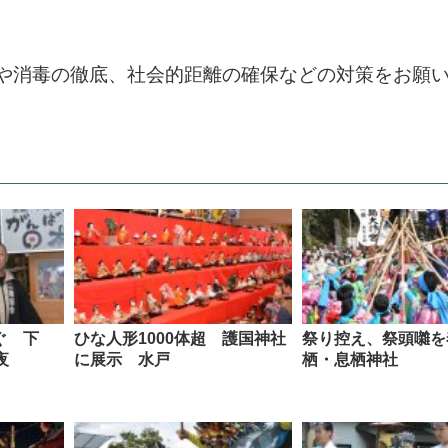
や消毒の徹底、社会的距離の確保などの対策をお願
ぐ 下
ひな人形1000体超 護国神社
祭り控え、祭頭囃を
夜
に展示 水戸
栖・息栖神社