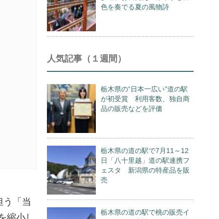
色を奏でる夏の風物詩
人気記事（１週間）
栃木県の“日本一広い”道の駅
が初受賞 利用客数、独自商
品の販売などを評価
栃木県の道の駅で7月11～12
日「八十里越」道の駅連携フ
ェスタ 新潟県の特産品を販
売
担う「当
栃木県の道の駅で桃の販売イ
を縮小し