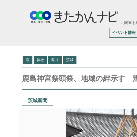
北関東を
イベント情報
春
神社
祭り
茨城
鹿島神宮祭頭祭、地域の絆示す 
茨城新聞