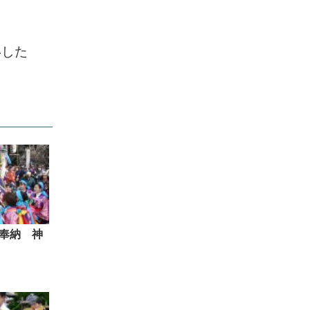
いした
奉納 神