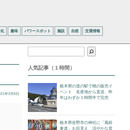
文化
趣味
パワースポット
施設
自然
交通情報
検
索
人気記事（１時間）
栃木県の道の駅で桃の販売イ
ベント 名産地から直送、昨
021年3月6日
年はわずか１時間半で完売
栃木県佐野市の神社に「風鈴
参道」お目見え 涼やかな音