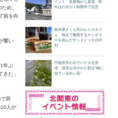
ベント 名産地から直送、昨
のため、
年はわずか１時間半で完売
て前を向
栃木県さくら市のレトロカフ
ェ 地元で養殖するヤシオマ
が響い
スを挟んだサンドイッチが評
判
宇都宮市の川でバイカモ見
1年ぶ
頃 清流を涼やかに彩る“梅に
てきた」
似ている白い花”
由で辞
10人が