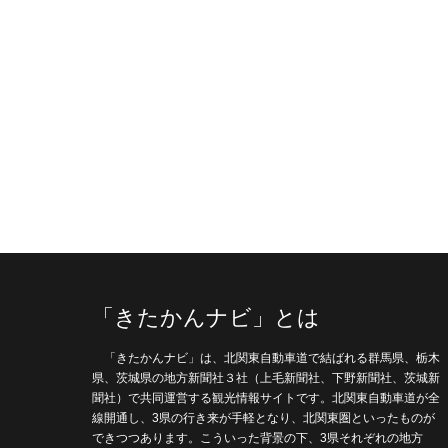
「きたかんナビ」とは
「きたかんナビ」は、北関東自動車道で結ばれる群馬県、栃木
県、茨城県の地方新聞社３社（上毛新聞社、下野新聞社、茨城新
聞社）で共同運営する観光情報サイトです。北関東自動車道が全
線開通し、3県の行き来が手軽となり、北関東圏といったものが
できつつあります。こういった背景の下、3県それぞれの地方