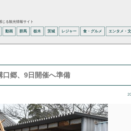
感じる観光情報サイト
動画
群馬
栃木
茨城
レジャー
食・グルメ
エンタメ・
溝口郷、9日開催へ準備
2