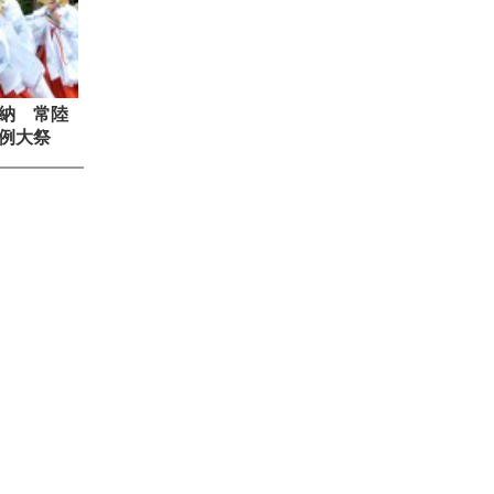
納 常陸
例大祭