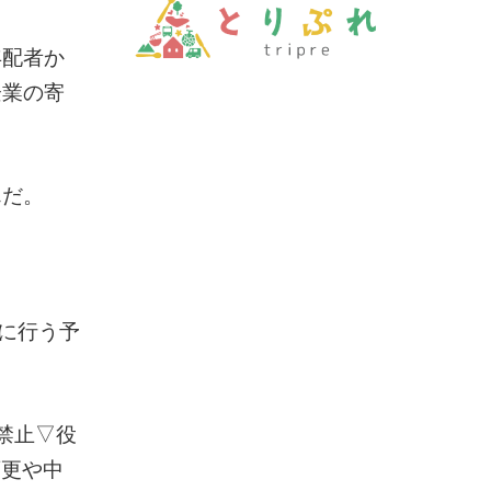
年配者か
企業の寄
んだ。
に行う予
禁止▽役
変更や中