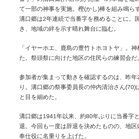
て一部の神事を実施。樫(かし)棒を組み鳴ら
溝口郷は2年連続で当番字を務めることに。
き、地域の絆を示す晴れ舞台に臨む。
「イヤーホエ、鹿島の豊竹トホヨトヤ」。神
た。祭頭祭に向けた地区の住民らの練習会だ
参加者が集まって動きを確認するのは、昨年2
り。溝口郷の祭事委員長の仲内清治さん(70
と目を細めた。
溝口郷は1941年以来、約80年ぶりに当番
退。今回も一度は辞退を決めたものの、地区
奉仕役に名乗りを上げた。