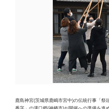
鹿島神宮(茨城県鹿嶋市宮中)の伝統行事「祭
番字」の溝口郷(神栖市)が開催への準備を