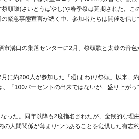
す祭頭囃(さいとうばやし)や春季祭は延期された。こ
国の緊急事態宣言が続く中、参加者たちは開催を信じ
栖市溝口の集落センターに2月、祭頭歌と太鼓の音色
。
月に約200人が参加した「廻(まわ)り祭頭」以来、約
)は、「100パーセントの出来ではないが、盛り上がっ
字となった。同年以降も2度指名されたが、金銭的な理
内の人間関係が薄まりつつあることを危惧した有志約