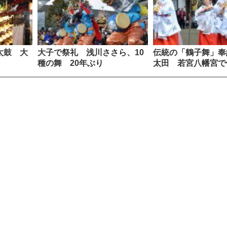
太鼓 大
大子で祭礼 浅川ささら、10
伝統の「鶴子舞」奉
種の舞 20年ぶり
太田 若宮八幡宮で