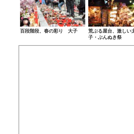
百段階段、春の彩り 大子
荒ぶる屋台、激しい
子・ぶんぬき祭