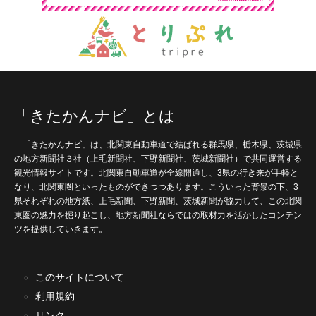
「きたかんナビ」とは
「きたかんナビ」は、北関東自動車道で結ばれる群馬県、栃木県、茨城県
の地方新聞社３社（上毛新聞社、下野新聞社、茨城新聞社）で共同運営する
観光情報サイトです。北関東自動車道が全線開通し、3県の行き来が手軽と
なり、北関東圏といったものができつつあります。こういった背景の下、3
県それぞれの地方紙、上毛新聞、下野新聞、茨城新聞が協力して、この北関
東圏の魅力を掘り起こし、地方新聞社ならではの取材力を活かしたコンテン
ツを提供していきます。
このサイトについて
利用規約
リンク