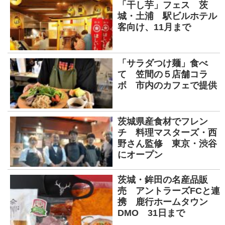
「干し芋」フェス 茨
城・土浦 駅ビルホテル
客向け、11月まで
「サラダつけ麺」食べ
て 笠間の５店舗コラ
ボ 市内のカフェで提供
茨城県産食材でフレン
チ 料理マスターズ・西
野さん監修 東京・渋谷
にオープン
茨城・鉾田の名産品販
売 アントラーズFCと連
携 鹿行ホームタウン
DMO 31日まで