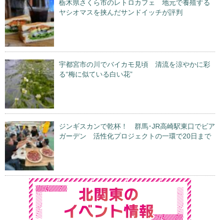
栃木県さくら市のレトロカフェ 地元で養殖する
ヤシオマスを挟んだサンドイッチが評判
宇都宮市の川でバイカモ見頃 清流を涼やかに彩
る“梅に似ている白い花”
ジンギスカンで乾杯！ 群馬･JR高崎駅東口でビア
ガーデン 活性化プロジェクトの一環で20日まで