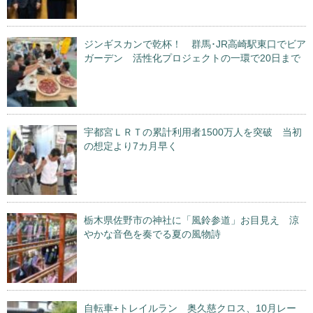
ジンギスカンで乾杯！ 群馬･JR高崎駅東口でビア
ガーデン 活性化プロジェクトの一環で20日まで
宇都宮ＬＲＴの累計利用者1500万人を突破 当初
の想定より7カ月早く
栃木県佐野市の神社に「風鈴参道」お目見え 涼
やかな音色を奏でる夏の風物詩
自転車+トレイルラン 奥久慈クロス、10月レー