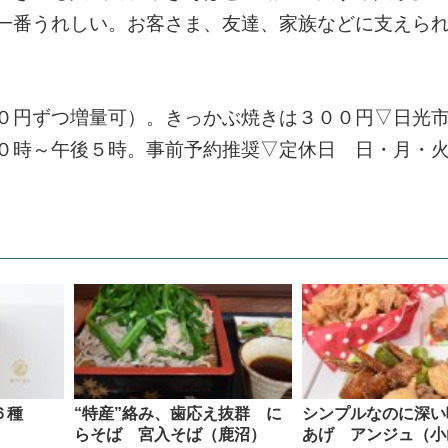
一番うれしい。お客さま、友達、家族などに支えら
０円ずつ増量可）。きっかぶ焼きは３００円▽日光
０時～午後５時。事前予約推奨▽定休日 日・月・
６種
“特産”絡み、歯応え抜群 に
シンプルなのに深い
らそば 宮入そば（鹿沼）
あげ アンジュ（小