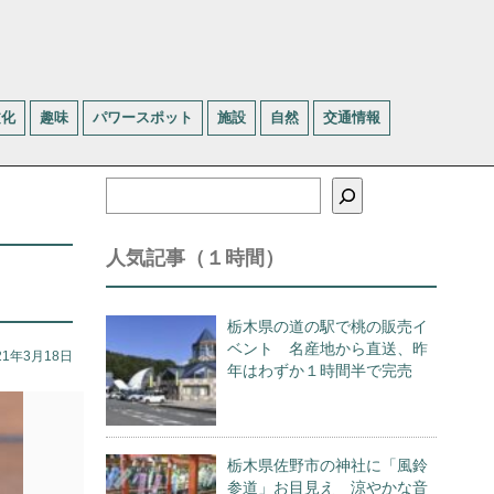
文化
趣味
パワースポット
施設
自然
交通情報
検
索
人気記事（１時間）
栃木県の道の駅で桃の販売イ
ベント 名産地から直送、昨
21年3月18日
年はわずか１時間半で完売
栃木県佐野市の神社に「風鈴
参道」お目見え 涼やかな音