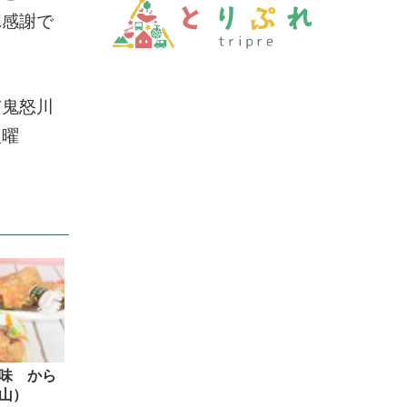
れ感謝で
市鬼怒川
火曜
味 から
山）