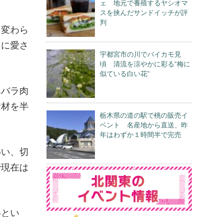
ェ 地元で養殖するヤシオマ
スを挟んだサンドイッチが評
判
ら変わら
ちに愛さ
宇都宮市の川でバイカモ見
頃 清流を涼やかに彩る“梅に
似ている白い花”
豚バラ肉
素材を半
栃木県の道の駅で桃の販売イ
ベント 名産地から直送、昨
年はわずか１時間半で完売
わい、切
で現在は
いとい