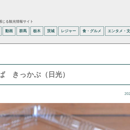
感じる観光情報サイト
動画
群馬
栃木
茨城
レジャー
食・グルメ
エンタメ・
ば きっかぶ（日光）
20