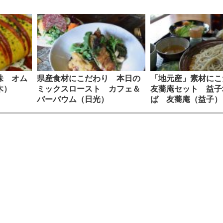
味 オム
県産食材にこだわり 本日の
「地元産」素材に
木）
ミックスロースト カフェ＆
友蕎庵セット 益子
バーバウム（日光）
ば 友蕎庵（益子）