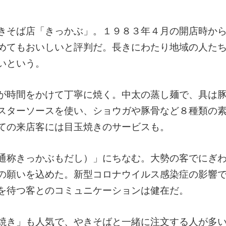
きそば店「きっかぶ」。１９８３年４月の開店時か
めてもおいしいと評判だ。長きにわたり地域の人た
いという。
が時間をかけて丁寧に焼く。中太の蒸し麺で、具は
スターソースを使い、ショウガや豚骨など８種類の
ての来店客には目玉焼きのサービスも。
通称きっかぶもだし）」にちなむ。大勢の客でにぎ
の願いを込めた。新型コロナウイルス感染症の影響
を待つ客とのコミュニケーションは健在だ。
焼き」も人気で、やきそばと一緒に注文する人が多