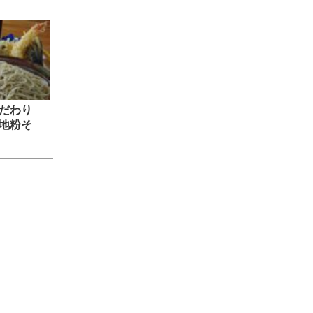
こだわり
地粉そ