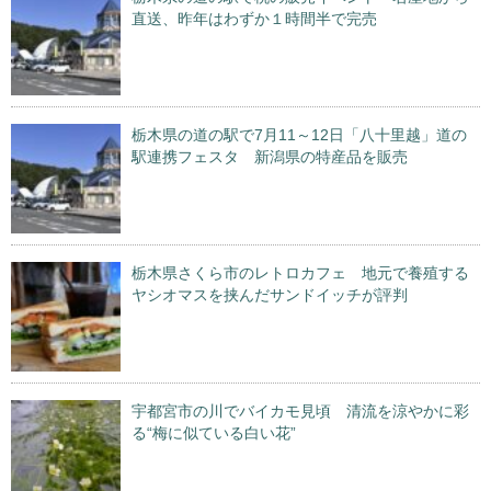
直送、昨年はわずか１時間半で完売
栃木県の道の駅で7月11～12日「八十里越」道の
駅連携フェスタ 新潟県の特産品を販売
栃木県さくら市のレトロカフェ 地元で養殖する
ヤシオマスを挟んだサンドイッチが評判
宇都宮市の川でバイカモ見頃 清流を涼やかに彩
る“梅に似ている白い花”