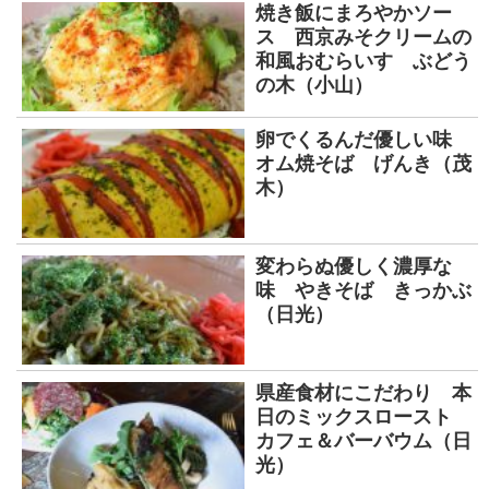
焼き飯にまろやかソー
ス 西京みそクリームの
和風おむらいす ぶどう
の木（小山）
卵でくるんだ優しい味
オム焼そば げんき（茂
木）
変わらぬ優しく濃厚な
味 やきそば きっかぶ
（日光）
県産食材にこだわり 本
日のミックスロースト
カフェ＆バーバウム（日
光）