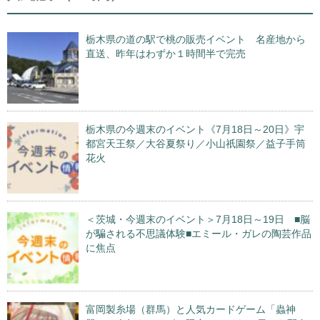
栃木県の道の駅で桃の販売イベント 名産地から
直送、昨年はわずか１時間半で完売
栃木県の今週末のイベント《7月18日～20日》宇
都宮天王祭／大谷夏祭り／小山祇園祭／益子手筒
花火
＜茨城・今週末のイベント＞7月18日～19日 ■脳
が騙される不思議体験■エミール・ガレの陶芸作品
に焦点
富岡製糸場（群馬）と人気カードゲーム「蟲神