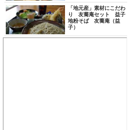
「地元産」素材にこだわ
り 友蕎庵セット 益子
地粉そば 友蕎庵（益
子）