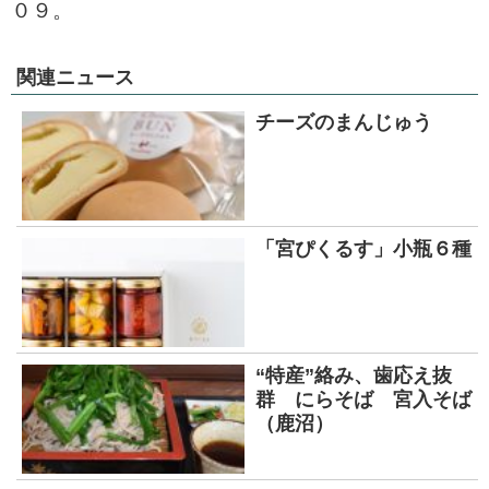
０９。
関連ニュース
チーズのまんじゅう
「宮ぴくるす」小瓶６種
“特産”絡み、歯応え抜
群 にらそば 宮入そば
（鹿沼）