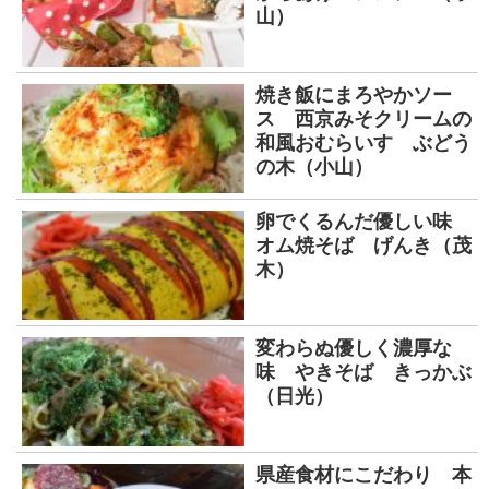
山）
焼き飯にまろやかソー
ス 西京みそクリームの
和風おむらいす ぶどう
の木（小山）
卵でくるんだ優しい味
オム焼そば げんき（茂
木）
変わらぬ優しく濃厚な
味 やきそば きっかぶ
（日光）
県産食材にこだわり 本