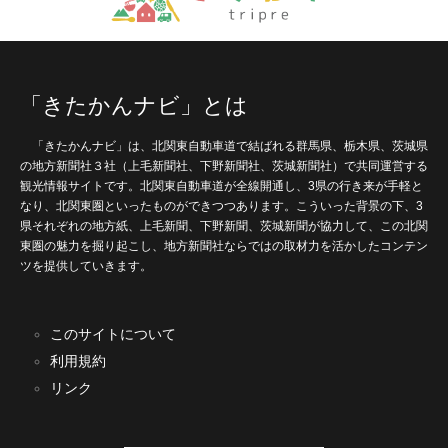
「きたかんナビ」とは
「きたかんナビ」は、北関東自動車道で結ばれる群馬県、栃木県、茨城県
の地方新聞社３社（上毛新聞社、下野新聞社、茨城新聞社）で共同運営する
観光情報サイトです。北関東自動車道が全線開通し、3県の行き来が手軽と
なり、北関東圏といったものができつつあります。こういった背景の下、3
県それぞれの地方紙、上毛新聞、下野新聞、茨城新聞が協力して、この北関
東圏の魅力を掘り起こし、地方新聞社ならではの取材力を活かしたコンテン
ツを提供していきます。
このサイトについて
利用規約
リンク