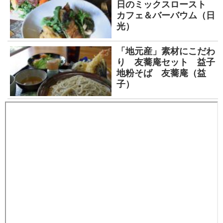
日のミックスロースト
カフェ＆バーバウム（日
光）
「地元産」素材にこだわ
り 友蕎庵セット 益子
地粉そば 友蕎庵（益
子）