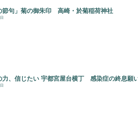
の節句」菊の御朱印 高崎・於菊稲荷神社
1日
の力、信じたい 宇都宮屋台横丁 感染症の終息願
9日