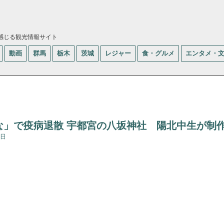
感じる観光情報サイト
動画
群馬
栃木
茨城
レジャー
食・グルメ
エンタメ・
な」で疫病退散 宇都宮の八坂神社 陽北中生が制
5日