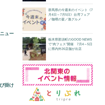
群馬県の今週末のイベント《7
月4日～7月5日》台湾フェア
／咖哩の宴／激グルメ
ニュー
栃木県那須町のGOOD NEWS
で“肉フェス”開催 7月4～5日
に県内外26店舗が出店
び掛け