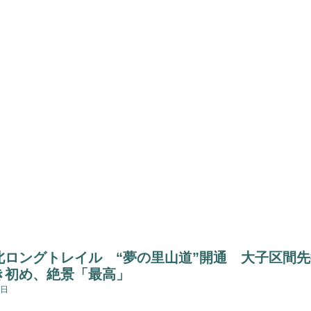
北ロングトレイル “夢の里山道”開通 大子区間先
き初め、絶景「最高」
9日