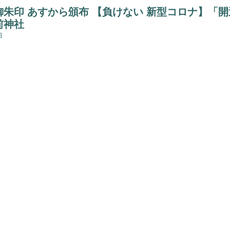
御朱印 あすから頒布 【負けない 新型コロナ】「
前神社
日