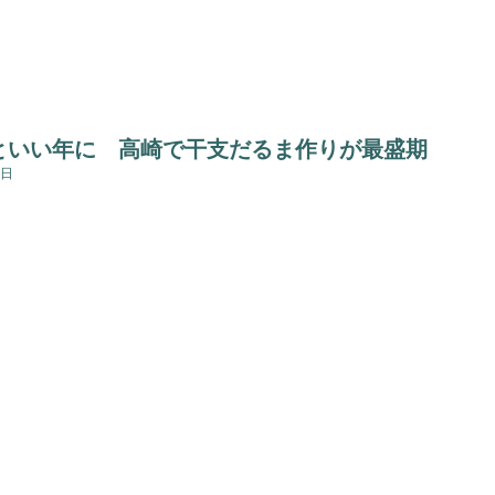
といい年に 高崎で干支だるま作りが最盛期
9日