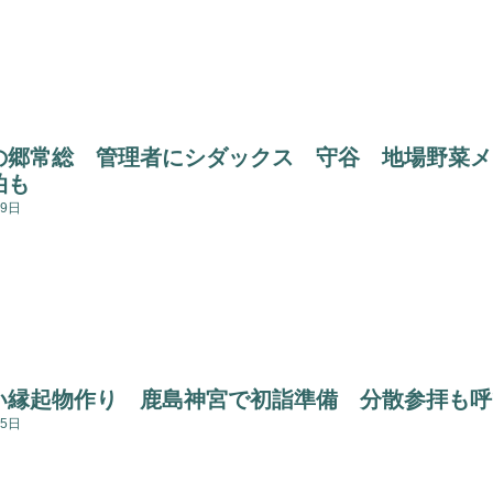
の郷常総 管理者にシダックス 守谷 地場野菜メ
泊も
29日
い縁起物作り 鹿島神宮で初詣準備 分散参拝も呼
15日