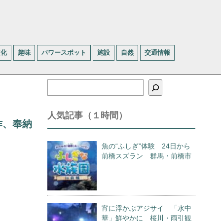
文化
趣味
パワースポット
施設
自然
交通情報
検
索
人気記事（１時間）
作、奉納
魚の“ふしぎ”体験 24日から
前橋スズラン 群馬・前橋市
宵に浮かぶアジサイ 「水中
華」鮮やかに 桜川・雨引観