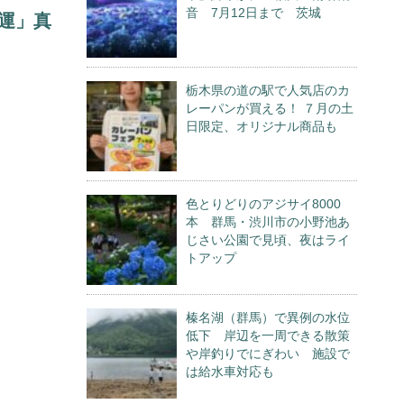
音 7月12日まで 茨城
開運」真
栃木県の道の駅で人気店のカ
レーパンが買える！ ７月の土
日限定、オリジナル商品も
色とりどりのアジサイ8000
本 群馬・渋川市の小野池あ
じさい公園で見頃、夜はライ
トアップ
榛名湖（群馬）で異例の水位
低下 岸辺を一周できる散策
や岸釣りでにぎわい 施設で
は給水車対応も