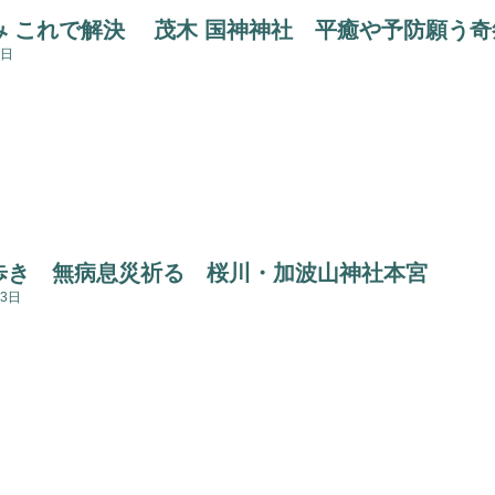
み これで解決 茂木 国神神社 平癒や予防願う奇
1日
歩き 無病息災祈る 桜川・加波山神社本宮
23日