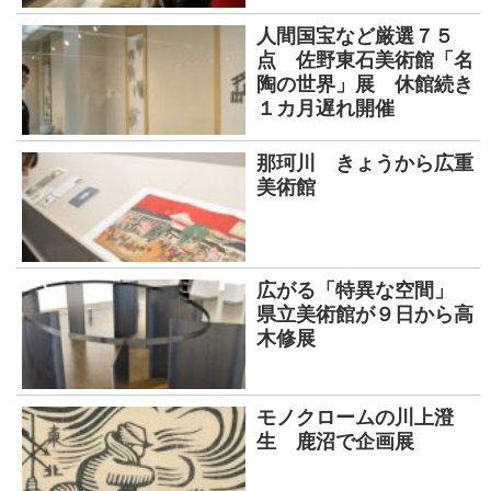
人間国宝など厳選７５
点 佐野東石美術館「名
陶の世界」展 休館続き
１カ月遅れ開催
那珂川 きょうから広重
美術館
広がる「特異な空間」
県立美術館が９日から高
木修展
モノクロームの川上澄
生 鹿沼で企画展