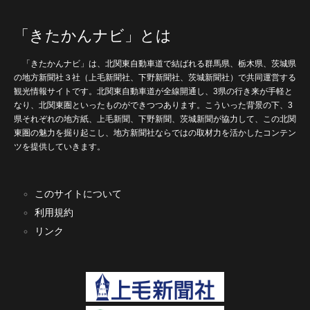
「きたかんナビ」とは
「きたかんナビ」は、北関東自動車道で結ばれる群馬県、栃木県、茨城県
の地方新聞社３社（上毛新聞社、下野新聞社、茨城新聞社）で共同運営する
観光情報サイトです。北関東自動車道が全線開通し、3県の行き来が手軽と
なり、北関東圏といったものができつつあります。こういった背景の下、3
県それぞれの地方紙、上毛新聞、下野新聞、茨城新聞が協力して、この北関
東圏の魅力を掘り起こし、地方新聞社ならではの取材力を活かしたコンテン
ツを提供していきます。
このサイトについて
利用規約
リンク