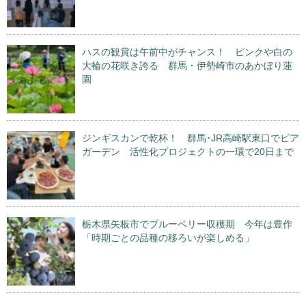
ハスの観賞は午前中がチャンス！ ピンクや白の
大輪の花咲き誇る 群馬・伊勢崎市のあかぼり蓮
園
ジンギスカンで乾杯！ 群馬･JR高崎駅東口でビア
ガーデン 活性化プロジェクトの一環で20日まで
栃木県矢板市でブルーベリー収穫期 今年は豊作
「時期ごとの品種の移ろいが楽しめる」