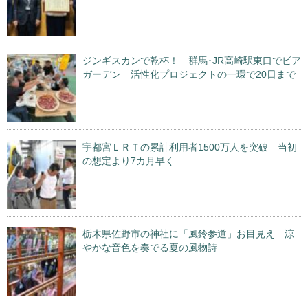
ジンギスカンで乾杯！ 群馬･JR高崎駅東口でビア
ガーデン 活性化プロジェクトの一環で20日まで
宇都宮ＬＲＴの累計利用者1500万人を突破 当初
の想定より7カ月早く
栃木県佐野市の神社に「風鈴参道」お目見え 涼
やかな音色を奏でる夏の風物詩