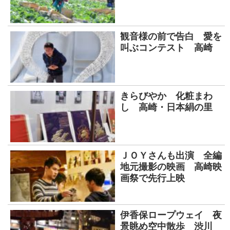
観音様の前で告白 愛を
叫ぶコンテスト 高崎
きらびやか 化粧まわ
し 高崎・日本絹の里
ＪＯＹさんも出演 全編
地元撮影の映画 高崎映
画祭で先行上映
伊香保ロープウェイ 夜
景眺め空中散歩 渋川