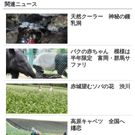
関連ニュース
天然クーラー 神秘の鍾
乳洞
バクの赤ちゃん 模様は
半年限定 富岡・群馬サ
ファリ
赤城望むソバの花 渋川
高原キャベツ 全国へ
嬬恋