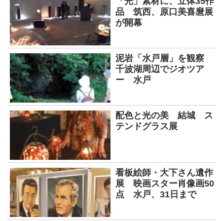
「光」素材に、立体35作
品 筑西、原口美喜麿展
が開幕
泥岩「水戸層」を観察
千波湖周辺でジオツア
ー 水戸
配色と光の美 結城 ス
テンドグラス展
看板絵師・大下さん遺作
展 映画スター肖像画50
点 水戸、31日まで