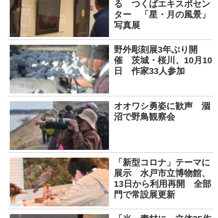
る つくばエキスポセン
ター 「星・月の風景」
写真展
野外彫刻展3年ぶり開
催 茨城・桜川、10月10
日 作家33人参加
オオワシ勇姿に歓声 涸
沼で野鳥観察会
「新型コロナ」テーマに
展示 水戸市立博物館、
13日から利用再開 全部
門で常設展更新