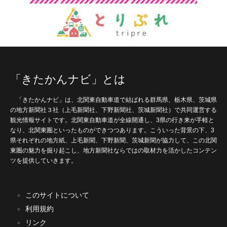
「きたかんナビ」とは
「きたかんナビ」は、北関東自動車道で結ばれる群馬県、栃木県、茨城県
の地方新聞社３社（上毛新聞社、下野新聞社、茨城新聞社）で共同運営する
観光情報サイトです。北関東自動車道が全線開通し、3県の行き来が手軽と
なり、北関東圏といったものができつつあります。こういった背景の下、3
県それぞれの地方紙、上毛新聞、下野新聞、茨城新聞が協力して、この北関
東圏の魅力を掘り起こし、地方新聞社ならではの取材力を活かしたコンテン
ツを提供していきます。
このサイトについて
利用規約
リンク