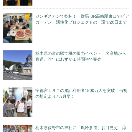
ジンギスカンで乾杯！ 群馬･JR高崎駅東口でビア
ガーデン 活性化プロジェクトの一環で20日まで
栃木県の道の駅で桃の販売イベント 名産地から
直送、昨年はわずか１時間半で完売
宇都宮ＬＲＴの累計利用者1500万人を突破 当初
の想定より7カ月早く
栃木県佐野市の神社に「風鈴参道」お目見え 涼