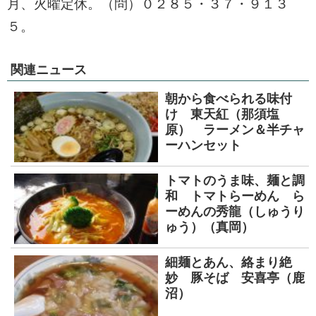
月、火曜定休。（問）０２８５・３７・９１３
５。
関連ニュース
朝から食べられる味付
け 東天紅（那須塩
原） ラーメン＆半チャ
ーハンセット
トマトのうま味、麺と調
和 トマトらーめん ら
ーめんの秀龍（しゅうり
ゅう）（真岡）
細麺とあん、絡まり絶
妙 豚そば 安喜亭（鹿
沼）