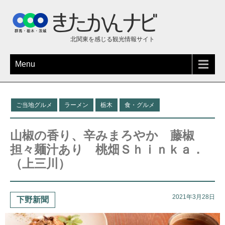
北関東を感じる観光情報サイト
Menu
ご当地グルメ
ラーメン
栃木
食・グルメ
山椒の香り、辛みまろやか 藤椒
担々麺汁あり 桃畑Ｓｈｉｎｋａ．
（上三川）
2021年3月28日
下野新聞