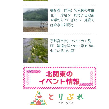
榛名湖（群馬）で異例の水位
低下 岸辺を一周できる散策
や岸釣りでにぎわい 施設で
は給水車対応も
宇都宮市の川でバイカモ見
頃 清流を涼やかに彩る“梅に
似ている白い花”