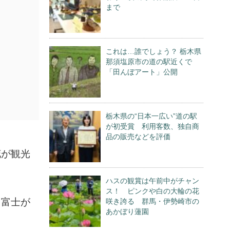
まで
これは…誰でしょう？ 栃木県
那須塩原市の道の駅近くで
「田んぼアート」公開
栃木県の“日本一広い”道の駅
が初受賞 利用客数、独自商
品の販売などを評価
花が観光
ハスの観賞は午前中がチャン
ス！ ピンクや白の大輪の花
名富士が
咲き誇る 群馬・伊勢崎市の
あかぼり蓮園