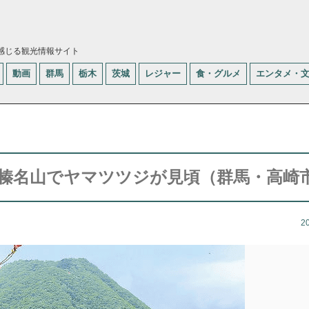
感じる観光情報サイト
動画
群馬
栃木
茨城
レジャー
食・グルメ
エンタメ・
榛名山でヤマツツジが見頃（群馬・高崎
2