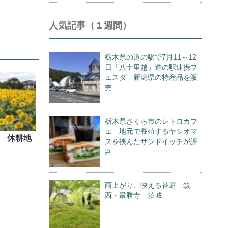
人気記事（１週間）
栃木県の道の駅で7月11～12
日「八十里越」道の駅連携フ
ェスタ 新潟県の特産品を販
売
栃木県さくら市のレトロカフ
ェ 地元で養殖するヤシオマ
 休耕地
スを挟んだサンドイッチが評
判
雨上がり、映える苔庭 筑
西・最勝寺 茨城