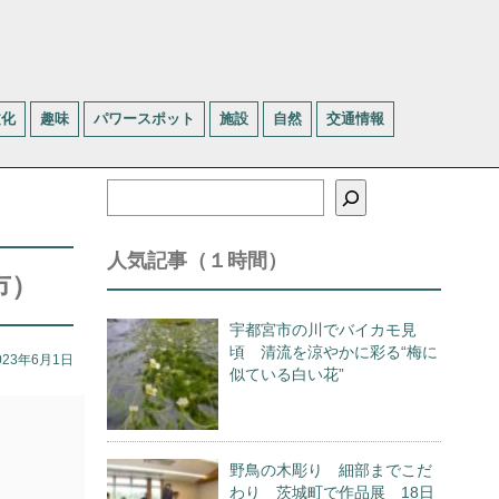
文化
趣味
パワースポット
施設
自然
交通情報
検
索
人気記事（１時間）
市）
宇都宮市の川でバイカモ見
頃 清流を涼やかに彩る“梅に
023年6月1日
似ている白い花”
野鳥の木彫り 細部までこだ
わり 茨城町で作品展 18日