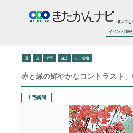
北関東を
イベント情報
夏
山
群馬
自然
花・植物
赤と緑の鮮やかなコントラスト、
上毛新聞