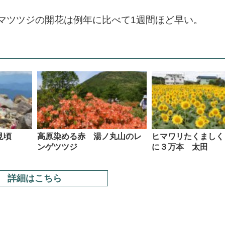
マツツジの開花は例年に比べて1週間ほど早い。
見頃
高原染める赤 湯ノ丸山のレ
ヒマワリたくましく
ンゲツツジ
に３万本 太田
詳細はこちら