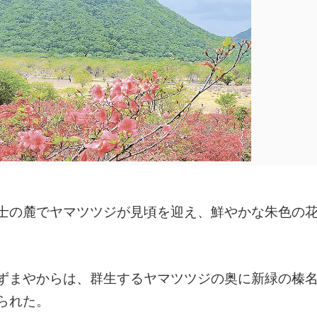
士の麓でヤマツツジが見頃を迎え、鮮やかな朱色の
ずまやからは、群生するヤマツツジの奥に新緑の榛
られた。