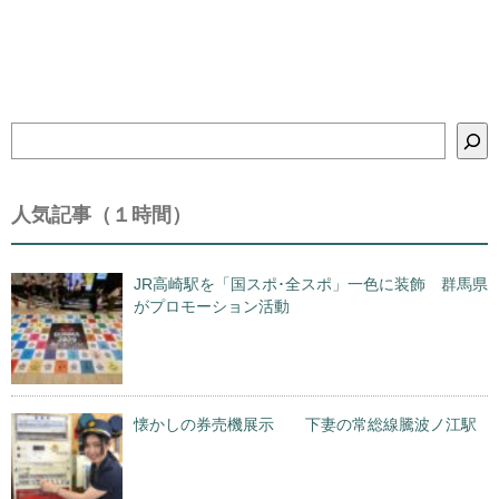
検
索
人気記事（１時間）
JR高崎駅を「国スポ･全スポ」一色に装飾 群馬県
がプロモーション活動
懐かしの券売機展示 下妻の常総線騰波ノ江駅