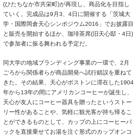
(ひたちなか市共栄町)が再現し、商品化を目指し
ていく。完成品は9月3、4日に開催する「茨城大
学・国際岡倉天心シンポジウム2016」でお披露目
と販売を開始するほか、珈琲茶席(旧天心邸・4日)
で参加者に振る舞われる予定だ。
同大学の地域ブランディング事業の一環で、2月
ごろから関係者らが商品開発へ試行錯誤を重ねて
きた。その結果、天心がボストンに滞在した1904
年から13年の間にアメリカンコーヒーが誕生し、
天心が友人にコーヒー器具を贈ったというストー
リー性があることや、気軽に観光客が持ち帰るこ
とができるものとして、カップの上にコーヒーパ
ックを直接乗せてお湯を注ぐ形式のカップオンコ