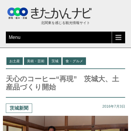
北関東を感じる観光情報サイト
Menu
お土産
美術・芸術
茨城
食・グルメ
天心のコーヒー“再現” 茨城大、土
産品づくり開始
2016年7月3日
茨城新聞