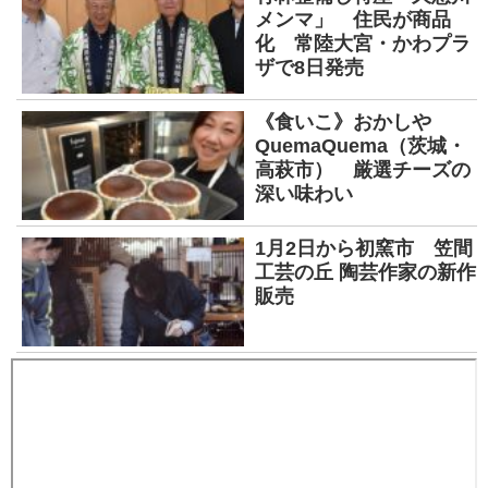
メンマ」 住民が商品
化 常陸大宮・かわプラ
ザで8日発売
《食いこ》おかしや
QuemaQuema（茨城・
高萩市） 厳選チーズの
深い味わい
1月2日から初窯市 笠間
工芸の丘 陶芸作家の新作
販売