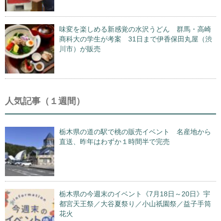
味変を楽しめる新感覚の水沢うどん 群馬・高崎
商科大の学生が考案 31日まで伊香保田丸屋（渋
川市）が販売
人気記事（１週間）
栃木県の道の駅で桃の販売イベント 名産地から
直送、昨年はわずか１時間半で完売
栃木県の今週末のイベント《7月18日～20日》宇
都宮天王祭／大谷夏祭り／小山祇園祭／益子手筒
花火