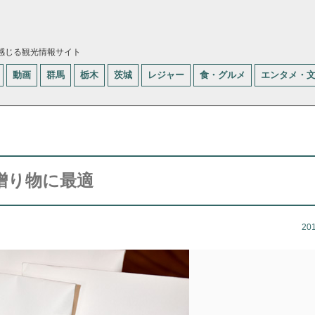
感じる観光情報サイト
動画
群馬
栃木
茨城
レジャー
食・グルメ
エンタメ・
贈り物に最適
20