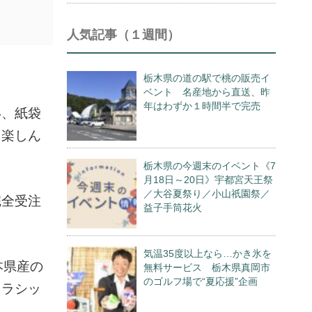
人気記事（１週間）
栃木県の道の駅で桃の販売イ
O
ベント 名産地から直送、昨
年はわずか１時間半で完売
い、紙袋
を楽しん
栃木県の今週末のイベント《7
月18日～20日》宇都宮天王祭
／大谷夏祭り／小山祇園祭／
完全受注
益子手筒花火
気温35度以上なら…かき氷を
本県産の
無料サービス 栃木県真岡市
のゴルフ場で“夏応援”企画
クラシッ