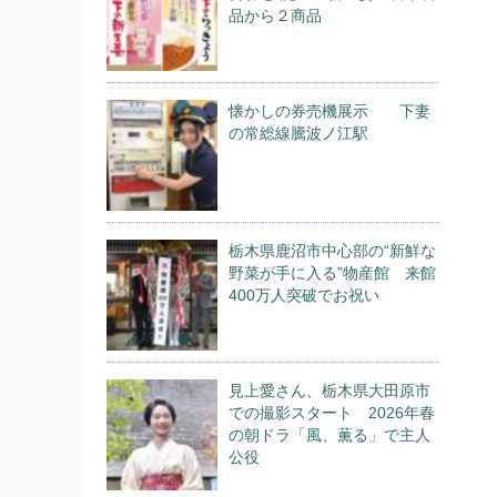
品から２商品
懐かしの券売機展示 下妻
の常総線騰波ノ江駅
栃木県鹿沼市中心部の“新鮮な
野菜が手に入る”物産館 来館
400万人突破でお祝い
見上愛さん、栃木県大田原市
での撮影スタート 2026年春
の朝ドラ「風、薫る」で主人
公役