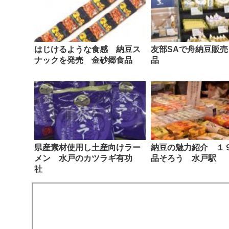
はじけるような食感 納豆ス
友部SAで舟納豆販
ナックを発売 金砂郷食品
品
県産素材使用し土産向けラー
納豆の魅力紹介 １
メン 水戸のカツラギ有功
品そろう 水戸駅
社