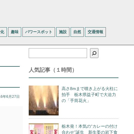
文化
趣味
パワースポット
施設
自然
交通情報
検
索
人気記事（１時間）
高さ8mまで噴き上がる火柱に
拍手 栃木県益子町で大迫力
16年6月27日
の「手筒花火」
栃木発！本気の“カレーの付け
合わせ”誕生 新生姜の岩下食