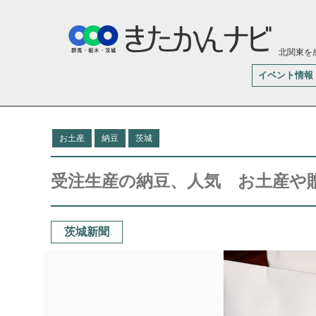
北関東を
イベント情報
お土産
納豆
茨城
受注生産の納豆、人気 お土産や
茨城新聞