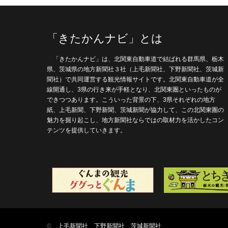
「きたかんナビ」とは
「きたかんナビ」は、北関東自動車道で結ばれる群馬県、栃木
県、茨城県の地方新聞社３社（上毛新聞社、下野新聞社、茨城新
聞社）で共同運営する観光情報サイトです。北関東自動車道が全
線開通し、3県の行き来が手軽となり、北関東圏といったものが
できつつあります。こういった背景の下、3県それぞれの地方
紙、上毛新聞、下野新聞、茨城新聞が協力して、この北関東圏の
魅力を掘り起こし、地方新聞社ならではの取材力を活かしたコン
テンツを提供していきます。
©
上毛新聞社
下野新聞社
茨城新聞社