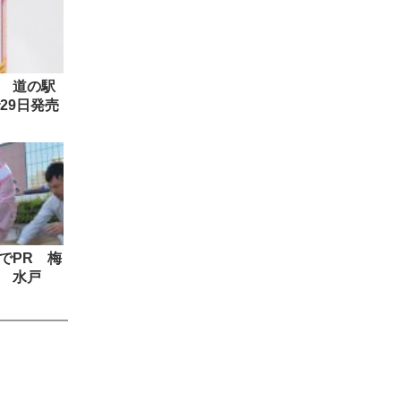
 道の駅
29日発売
でPR 梅
 水戸