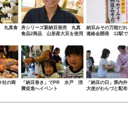
売 丸真食
舟シリーズ新納豆発売 丸真
納豆みその万能だれ
食品2商品 山形産大豆を使用
連絡会開発 12駅で
９社の商
「納豆巻き」でPR 水戸 消
「納豆の日」県内外
費促進へイベント
大使がわらづと配布