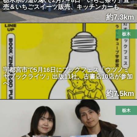
栃木県の道の駅で2月7～8日「いちご祭り」直
売＆いちごスイーツ販売、キッチンカーも
約7.3km
栃木
宇都宮市で5月16日にブックフェス「ウツノミ
ヤブックライツ」出版11社、古書店10店が参加
へ
約7.5km
栃木