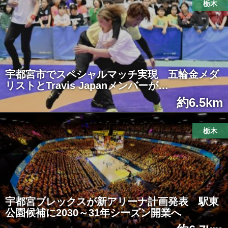
栃木
宇都宮市でスペシャルマッチ実現 五輪金メダ
リストとTravis Japanメンバーが…
約6.5km
栃木
宇都宮ブレックスが新アリーナ計画発表 駅東
公園候補に2030～31年シーズン開業へ