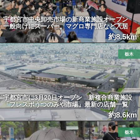
宇都宮市中央卸売市場の新商業施設オープン
一般向けにスーパー、マグロ専門店など入居
約8.5km
栃木
宇都宮市に3月20日オープン 新複合商業施設
「フレスポうつのみや市場」最新の店舗一覧
約8.6km
栃木