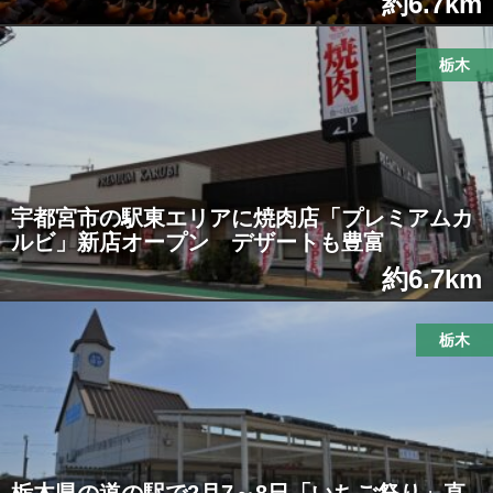
約6.7km
栃木
宇都宮市の駅東エリアに焼肉店「プレミアムカ
ルビ」新店オープン デザートも豊富
約6.7km
栃木