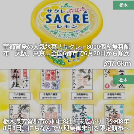
栃木
宇都宮発の人気氷菓「サクレ」8000個を無料配
布 大阪、東京…全国6都市で6月20日から順次
約7.6km
栃木
栃木県芳賀郡市の神社8社 末広がり「令和8年
8月8日」にちなんで八咫烏御朱印を限定頒布へ