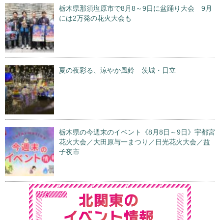
栃木県那須塩原市で8月8～9日に盆踊り大会 9月
には2万発の花火大会も
夏の夜彩る、涼やか風鈴 茨城・日立
栃木県の今週末のイベント《8月8日～9日》宇都宮
花火大会／大田原与一まつり／日光花火大会／益
子夜市