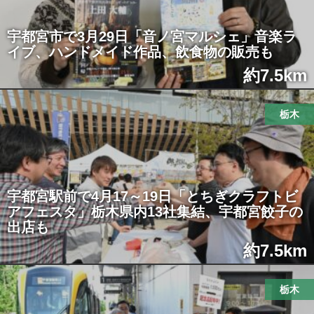
宇都宮市で3月29日「音ノ宮マルシェ」音楽ラ
イブ、ハンドメイド作品、飲食物の販売も
約7.5km
栃木
宇都宮駅前で4月17～19日「とちぎクラフトビ
アフェスタ」栃木県内13社集結、宇都宮餃子の
出店も
約7.5km
栃木