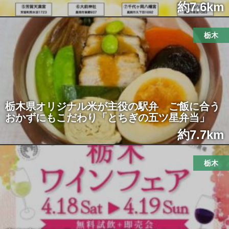
約7.6km
栃木
栃木県オリジナル米が主役の駅弁 ご飯に合う
おかずにもこだわり「とちぎの五ツ星弁当」
約7.7km
栃木