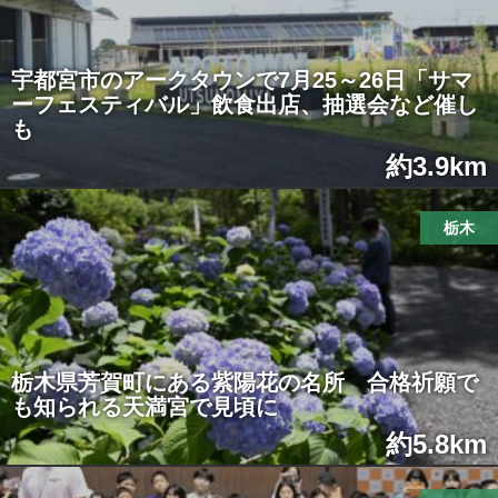
宇都宮市のアークタウンで7月25～26日「サマ
ーフェスティバル」飲食出店、抽選会など催し
も
約3.9km
栃木
栃木県芳賀町にある紫陽花の名所 合格祈願で
も知られる天満宮で見頃に
約5.8km