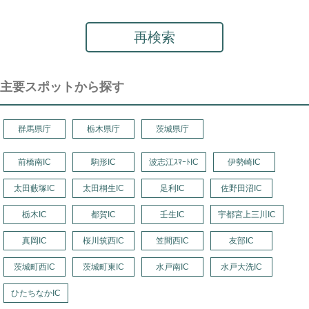
再検索
主要スポットから探す
群馬県庁
栃木県庁
茨城県庁
前橋南IC
駒形IC
波志江ｽﾏｰﾄIC
伊勢崎IC
太田藪塚IC
太田桐生IC
足利IC
佐野田沼IC
栃木IC
都賀IC
壬生IC
宇都宮上三川IC
真岡IC
桜川筑西IC
笠間西IC
友部IC
茨城町西IC
茨城町東IC
水戸南IC
水戸大洗IC
ひたちなかIC