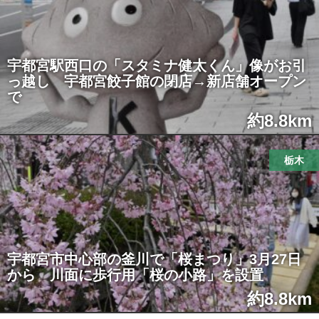
宇都宮駅西口の「スタミナ健太くん」像がお引
っ越し 宇都宮餃子館の閉店→新店舗オープン
で
約8.8km
栃木
宇都宮市中心部の釜川で「桜まつり」3月27日
から 川面に歩行用「桜の小路」を設置
約8.8km