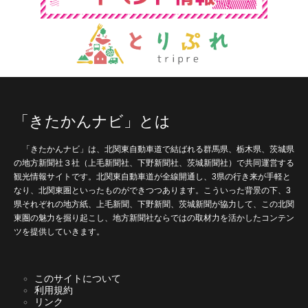
「きたかんナビ」とは
「きたかんナビ」は、北関東自動車道で結ばれる群馬県、栃木県、茨城県
の地方新聞社３社（上毛新聞社、下野新聞社、茨城新聞社）で共同運営する
観光情報サイトです。北関東自動車道が全線開通し、3県の行き来が手軽と
なり、北関東圏といったものができつつあります。こういった背景の下、3
県それぞれの地方紙、上毛新聞、下野新聞、茨城新聞が協力して、この北関
東圏の魅力を掘り起こし、地方新聞社ならではの取材力を活かしたコンテン
ツを提供していきます。
このサイトについて
利用規約
リンク