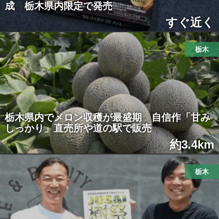
成 栃木県内限定で発売
すぐ近く
栃木
栃木県内でメロン収穫が最盛期 自信作「甘み
しっかり」直売所や道の駅で販売
約3.4km
栃木