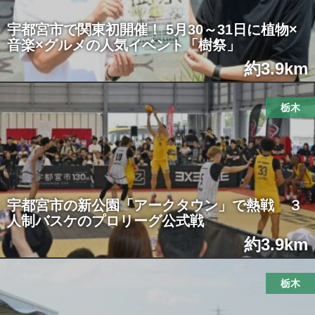
宇都宮市で関東初開催！ 5月30～31日に植物×
音楽×グルメの人気イベント「樹祭」
約3.9km
栃木
宇都宮市の新公園「アークタウン」で熱戦 ３
人制バスケのプロリーグ公式戦
約3.9km
栃木