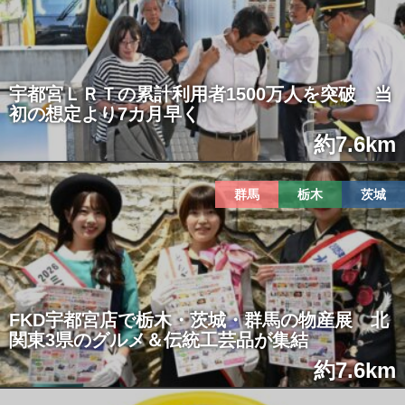
宇都宮ＬＲＴの累計利用者1500万人を突破 当
初の想定より7カ月早く
約7.6km
群馬
栃木
茨城
FKD宇都宮店で栃木・茨城・群馬の物産展 北
関東3県のグルメ＆伝統工芸品が集結
約7.6km