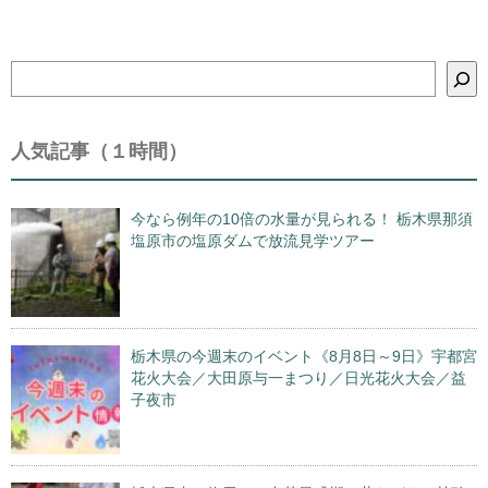
検
索
人気記事（１時間）
今なら例年の10倍の水量が見られる！ 栃木県那須
塩原市の塩原ダムで放流見学ツアー
栃木県の今週末のイベント《8月8日～9日》宇都宮
花火大会／大田原与一まつり／日光花火大会／益
子夜市