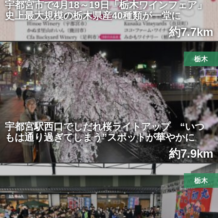
宇都宮市で4月18～19日「栃木ワインフェア」
史上最大規模の栃木県産40種類が一堂に
約7.7km
栃木
宇都宮駅西口でしだれ桜ライトアップ “いつ
もは通り過ぎてしまう”スポットが華やかに
約7.9km
栃木