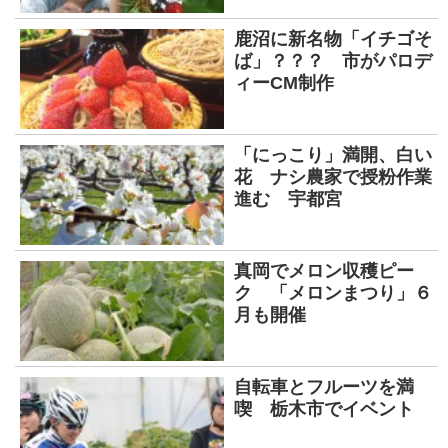
鹿沼に新名物「イチゴそ
ば」？？？ 市がパロデ
ィーCM制作
「にっこり」満開、白い
花 ナシ農家で授粉作業
進む 宇都宮
真岡でメロン収穫ピー
ク 「メロンまつり」６
月も開催
自転車とフルーツを満
喫 栃木市でイベント