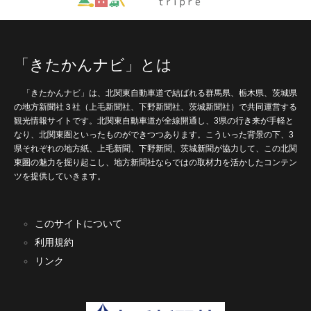
「きたかんナビ」とは
「きたかんナビ」は、北関東自動車道で結ばれる群馬県、栃木県、茨城県
の地方新聞社３社（上毛新聞社、下野新聞社、茨城新聞社）で共同運営する
観光情報サイトです。北関東自動車道が全線開通し、3県の行き来が手軽と
なり、北関東圏といったものができつつあります。こういった背景の下、3
県それぞれの地方紙、上毛新聞、下野新聞、茨城新聞が協力して、この北関
東圏の魅力を掘り起こし、地方新聞社ならではの取材力を活かしたコンテン
ツを提供していきます。
このサイトについて
利用規約
リンク