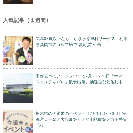
人気記事（１週間）
気温35度以上なら…かき氷を無料サービス 栃木
県真岡市のゴルフ場で“夏応援”企画
宇都宮市のアークタウンで7月25～26日「サマー
フェスティバル」飲食出店、抽選会など催しも
栃木県の今週末のイベント《7月18日～20日》宇
都宮天王祭／大谷夏祭り／小山祇園祭／益子手筒
花火