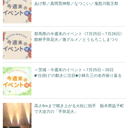
あげ祭／真岡荒神祭／なつこい／鬼怒川龍王祭
群馬県の今週末のイベント《7月25日～7月26日》
館林手筒花火／激グルメ／とうもろこしまつり
＜茨城・今週末のイベント＞7月25日～26日
■“仕掛け”の動きに注目■小林久三の名作振り返る
高さ8mまで噴き上がる火柱に拍手 栃木県益子町
で大迫力の「手筒花火」