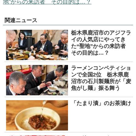
地”からの来訪者 その目的は…？
関連ニュース
栃木県鹿沼市のアジフラ
イの人気店にやってき
た“聖地”からの来訪者
その目的は…？
ラーメンコンペティショ
ンで全国2位 栃木県鹿
沼市の石川製麺所が「麦
焦がし麺」振る舞う
「たまり漬」のお茶漬け