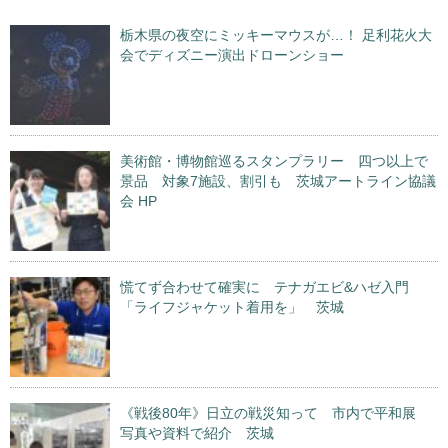
栃木県の夜空にミッキーマウスが…！ 足利花火大
会でディズニー演出ドローンショー
美術館・博物館巡るスタンプラリー 四つ以上で
景品 対象7施設、割引も 茨城アートライン協議
会 HP
慌てず合わせて確実に テナガエビ&ハゼ入門
「ライフジャケット着用を」 茨城
《戦後80年》日立の戦災知って 市内で平和展
写真や資料で紹介 茨城