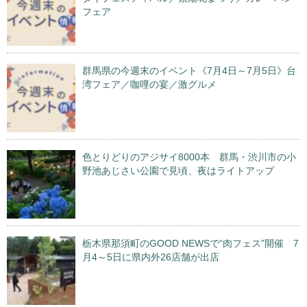
フェア
群馬県の今週末のイベント《7月4日～7月5日》台
湾フェア／咖哩の宴／激グルメ
色とりどりのアジサイ8000本 群馬・渋川市の小
野池あじさい公園で見頃、夜はライトアップ
栃木県那須町のGOOD NEWSで“肉フェス”開催 7
月4～5日に県内外26店舗が出店