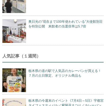
奥日光の“現在まで100年使われている”大使館別荘
を特別公開 来館者の当選倍率は5.7倍
人気記事（１週間）
栃木県の道の駅で人気店のカレーパンが買える！
７月の土日限定、オリジナル商品も
栃木県の今週末のイベント《7月4日～5日》宇都宮
タイフェスティバル／紫陽花まつり／カレーパン