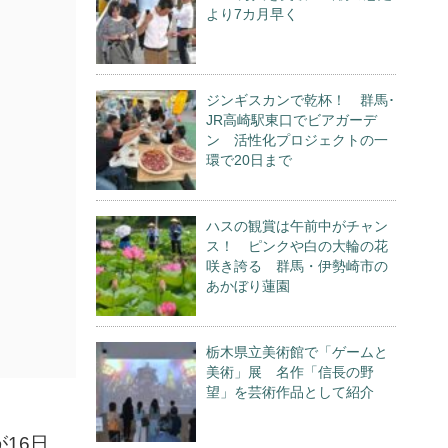
より7カ月早く
ジンギスカンで乾杯！ 群馬･
JR高崎駅東口でビアガーデ
ン 活性化プロジェクトの一
環で20日まで
ハスの観賞は午前中がチャン
ス！ ピンクや白の大輪の花
咲き誇る 群馬・伊勢崎市の
あかぼり蓮園
栃木県立美術館で「ゲームと
美術」展 名作「信長の野
望」を芸術作品として紹介
16日、