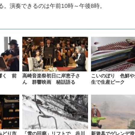
る。演奏できるのは午前10時～午後8時。
響く 前
高崎音楽祭初日に岸恵子さ
こいのぼり 色鮮や
ん 群響映画 秘話語る
生で生産ピーク
みどり市
「雪の回廊」リフトで 谷川
新遊具でゲレンデ滑