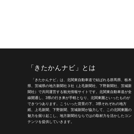
「きたかんナビ」とは
「きたかんナビ」は、北関東自動車道で結ばれる群馬県、栃木
県、茨城県の地方新聞社３社（上毛新聞社、下野新聞社、茨城新
聞社）で共同運営する観光情報サイトです。北関東自動車道が全
線開通し、3県の行き来が手軽となり、北関東圏といったものが
できつつあります。こういった背景の下、3県それぞれの地方
紙、上毛新聞、下野新聞、茨城新聞が協力して、この北関東圏の
魅力を掘り起こし、地方新聞社ならではの取材力を活かしたコン
テンツを提供していきます。