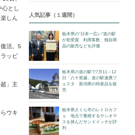
中心とし
人気記事（１週間）
を楽しん
栃木県の“日本一広い”道の駅
が初受賞 利用客数、独自商
復活。5
品の販売などを評価
をラッピ
栃木県の道の駅で7月11～12
日「八十里越」道の駅連携フ
ル超」主
ェスタ 新潟県の特産品を販
売
栃木県さくら市のレトロカフ
たらウキ
ェ 地元で養殖するヤシオマ
スを挟んだサンドイッチが評
判