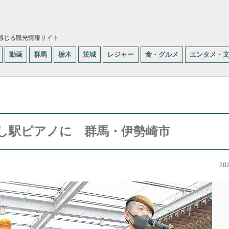
感じる観光情報サイト
動画
群馬
栃木
茨城
レジャー
食・グルメ
エンタメ・
し駅ピアノに 群馬・伊勢崎市
20