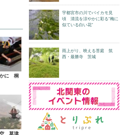
宇都宮市の川でバイカモ見
頃 清流を涼やかに彩る“梅に
似ている白い花”
雨上がり、映える苔庭 筑
西・最勝寺 茨城
かに 桐
空 草津