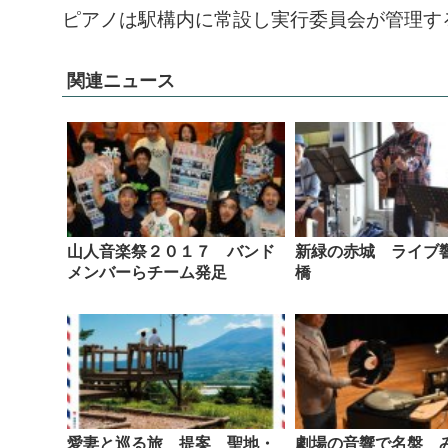
ピアノは駅構内に常設し実行委員会が管理す
関連ニュース
山人音楽祭２０１７ バンド
新緑の赤城 ライブ
メンバーらチーム発足
橋
愛妻と巡る旅 提案 聖地・
劇場の音響で名盤 