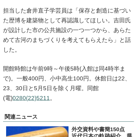
担当した倉井直子学芸員は「保存と創造に基づい
た歴博を建築物として再認識してほしい。吉田氏
が設計した市の公共施設の一つ一つから、あらた
めて古河のまちづくりを考えてもらえたら」と話
した。
開館時館は午前9時～午後5時(入館は同4時半ま
で)。一般400円、小中高生100円。休館日は22、
23、30日と5月5日を除く月曜。同館
(電)
0280(22)5211
。
関連ニュース
外交資料や書簡150点
近代日本の軌跡紹介 県