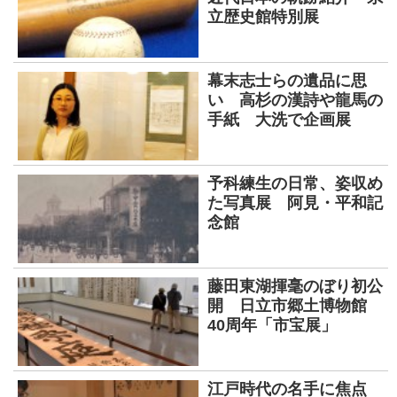
立歴史館特別展
幕末志士らの遺品に思
い 高杉の漢詩や龍馬の
手紙 大洗で企画展
予科練生の日常、姿収め
た写真展 阿見・平和記
念館
藤田東湖揮毫のぼり初公
開 日立市郷土博物館
40周年「市宝展」
江戸時代の名手に焦点