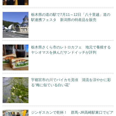
栃木県の道の駅で7月11～12日「八十里越」道の
駅連携フェスタ 新潟県の特産品を販売
栃木県さくら市のレトロカフェ 地元で養殖する
ヤシオマスを挟んだサンドイッチが評判
宇都宮市の川でバイカモ見頃 清流を涼やかに彩
る“梅に似ている白い花”
ジンギスカンで乾杯！ 群馬･JR高崎駅東口でビア