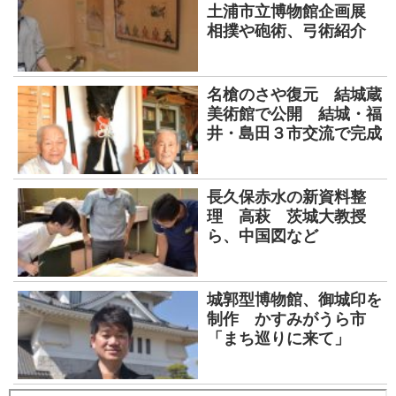
土浦市立博物館企画展
相撲や砲術、弓術紹介
名槍のさや復元 結城蔵
美術館で公開 結城・福
井・島田３市交流で完成
長久保赤水の新資料整
理 高萩 茨城大教授
ら、中国図など
城郭型博物館、御城印を
制作 かすみがうら市
「まち巡りに来て」