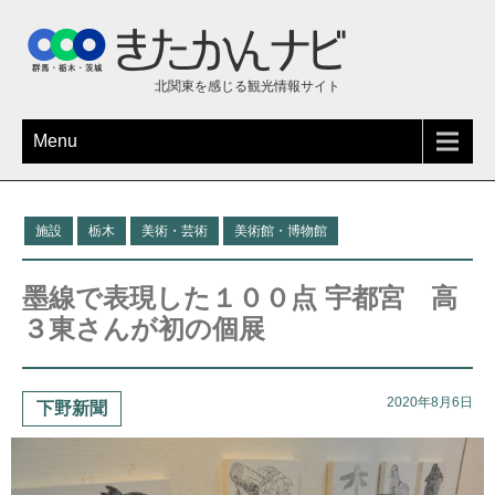
北関東を感じる観光情報サイト
Menu
施設
栃木
美術・芸術
美術館・博物館
墨線で表現した１００点 宇都宮 高
３東さんが初の個展
2020年8月6日
下野新聞