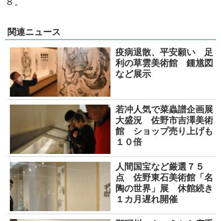
８。
関連ニュース
疫病退散、平安願い 足
利の草雲美術館 鍾馗図
など展示
若冲人気で菜蟲譜企画展
大盛況 佐野市吉澤美術
館 ショップ売り上げも
１０倍
人間国宝など厳選７５
点 佐野東石美術館「名
陶の世界」展 休館続き
１カ月遅れ開催