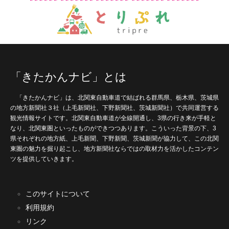
「きたかんナビ」とは
「きたかんナビ」は、北関東自動車道で結ばれる群馬県、栃木県、茨城県
の地方新聞社３社（上毛新聞社、下野新聞社、茨城新聞社）で共同運営する
観光情報サイトです。北関東自動車道が全線開通し、3県の行き来が手軽と
なり、北関東圏といったものができつつあります。こういった背景の下、3
県それぞれの地方紙、上毛新聞、下野新聞、茨城新聞が協力して、この北関
東圏の魅力を掘り起こし、地方新聞社ならではの取材力を活かしたコンテン
ツを提供していきます。
このサイトについて
利用規約
リンク