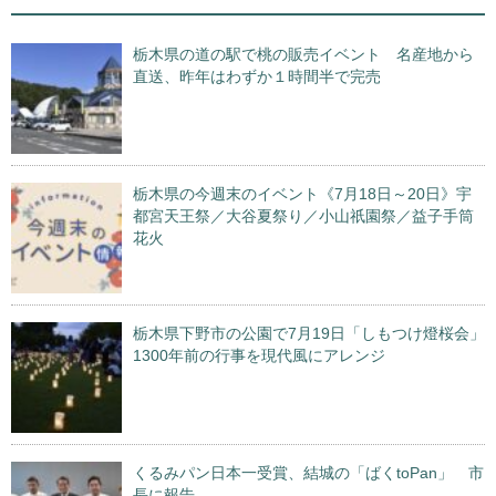
栃木県の道の駅で桃の販売イベント 名産地から
直送、昨年はわずか１時間半で完売
栃木県の今週末のイベント《7月18日～20日》宇
都宮天王祭／大谷夏祭り／小山祇園祭／益子手筒
花火
栃木県下野市の公園で7月19日「しもつけ燈桜会」
1300年前の行事を現代風にアレンジ
くるみパン日本一受賞、結城の「ばくtoPan」 市
長に報告