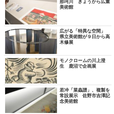
那珂川 きょうから広重
美術館
広がる「特異な空間」
県立美術館が９日から高
木修展
モノクロームの川上澄
生 鹿沼で企画展
若冲「菜蟲譜」、複製を
常設展示 佐野市吉澤記
念美術館