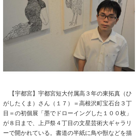
【宇都宮】宇都宮短大付属高３年の東拓真（ひ
がしたくま）さん（１７）＝高根沢町宝石台３丁
目＝の初個展「墨でドローイングした１００枚」
が８日まで、上戸祭４丁目の文星芸術大ギャラリ
ーで開かれている。書道の半紙に鳥や獣などを描