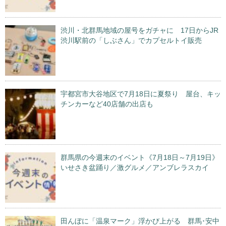
渋川・北群馬地域の屋号をガチャに 17日からJR
渋川駅前の「しぶさん」でカプセルトイ販売
宇都宮市大谷地区で7月18日に夏祭り 屋台、キッ
チンカーなど40店舗の出店も
群馬県の今週末のイベント《7月18日～7月19日》
いせさき盆踊り／激グルメ／アンブレラスカイ
田んぼに「温泉マーク」浮かび上がる 群馬･安中