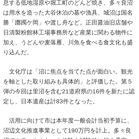
息する低地湿原や堀工町のどんど焼き、多々良沼
は用水を造った大谷休泊の墓や漁具、城沼は国名
勝「躑躅ケ岡」や渡し舟など。正田醤油旧店舗や
日清製粉館林工場事務所など産業に関わる物件に
加え、うどんや麦落雁、川魚を食べる食文化も盛
り込んだ。
文化庁は「沼に焦点を当てた点が面白い。観光
を軸とした取り組みも具体的」と評価した。第５
弾の今回は里沼を含む21道府県の16件を新たに認
定し、日本遺産は計83件となった。
活用に向けて市は本年度一般会計当初予算に、
沼辺文化推進事業として190万円を計上。多々良