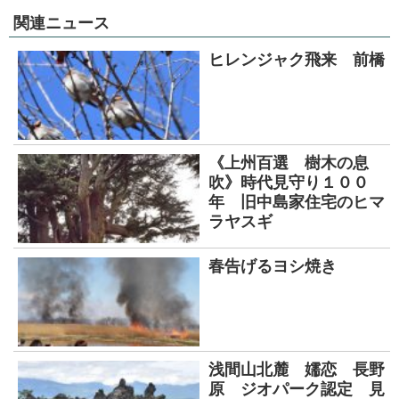
関連ニュース
ヒレンジャク飛来 前橋
《上州百選 樹木の息
吹》時代見守り１００
年 旧中島家住宅のヒマ
ラヤスギ
春告げるヨシ焼き
浅間山北麓 嬬恋 長野
原 ジオパーク認定 見