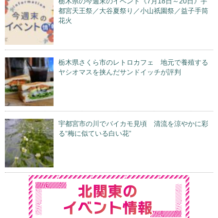
栃木県の今週末のイベント《7月18日～20日》宇
都宮天王祭／大谷夏祭り／小山祇園祭／益子手筒
花火
栃木県さくら市のレトロカフェ 地元で養殖する
ヤシオマスを挟んだサンドイッチが評判
宇都宮市の川でバイカモ見頃 清流を涼やかに彩
る“梅に似ている白い花”