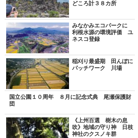
どころ計３８カ所
みなかみエコパークに
利根水源の環境評価 ユ
ネスコ登録
稲刈り最盛期 田んぼに
パッチワーク 川場
国立公園１０周年 ８月に記念式典 尾瀬保護財
団
《上州百選 樹木の息
吹》地域の守り神 日枝
神社のクスノキ群