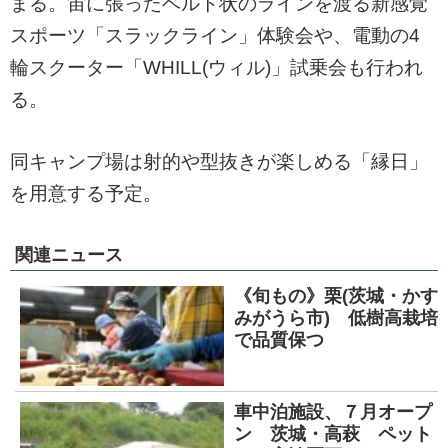
まる。宙に張ったベルト状のラインを渡る新感覚
スポーツ「スラックライン」体験会や、電動の4
輪スクーター「WHILL(ウィル)」試乗会も行われ
る。
同キャンプ場は射的や型抜きが楽しめる「縁日」
を用意する予定。
関連ニュース
《旬もの》栗(茨城・かす
みがうら市) 低樹高栽培
で品質保つ
車中泊施設、７月オープ
ン 茨城・高萩 ペット