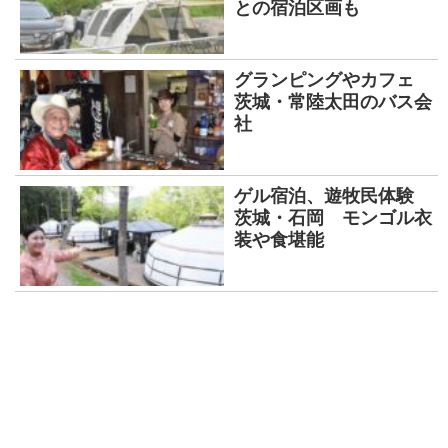
との宿泊区画も
グランピングやカフェ
茨城・常陸太田のバス会
社
ゲル宿泊、遊牧民体験
茨城・石岡 モンゴル衣
装や食堪能