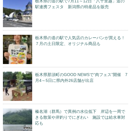
栃木県の道の駅で7月11～12日「八十里越」道の
駅連携フェスタ 新潟県の特産品を販売
栃木県の道の駅で人気店のカレーパンが買える！
７月の土日限定、オリジナル商品も
栃木県那須町のGOOD NEWSで“肉フェス”開催 7
月4～5日に県内外26店舗が出店
榛名湖（群馬）で異例の水位低下 岸辺を一周で
きる散策や岸釣りでにぎわい 施設では給水車対
応も