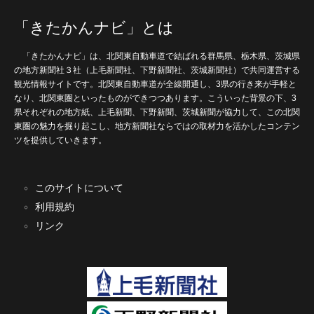
「きたかんナビ」とは
「きたかんナビ」は、北関東自動車道で結ばれる群馬県、栃木県、茨城県
の地方新聞社３社（上毛新聞社、下野新聞社、茨城新聞社）で共同運営する
観光情報サイトです。北関東自動車道が全線開通し、3県の行き来が手軽と
なり、北関東圏といったものができつつあります。こういった背景の下、3
県それぞれの地方紙、上毛新聞、下野新聞、茨城新聞が協力して、この北関
東圏の魅力を掘り起こし、地方新聞社ならではの取材力を活かしたコンテン
ツを提供していきます。
このサイトについて
利用規約
リンク