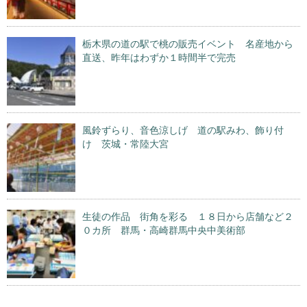
栃木県の道の駅で桃の販売イベント 名産地から
直送、昨年はわずか１時間半で完売
風鈴ずらり、音色涼しげ 道の駅みわ、飾り付
け 茨城・常陸大宮
生徒の作品 街角を彩る １８日から店舗など２
０カ所 群馬・高崎群馬中央中美術部