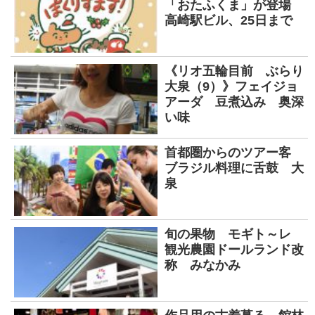
「おたふくま」が登場
高崎駅ビル、25日まで
《リオ五輪目前 ぶらり
大泉（9）》フェイジョ
アーダ 豆煮込み 奥深
い味
首都圏からのツアー客
ブラジル料理に舌鼓 大
泉
旬の果物 モギト～レ
観光農園ドールランド改
称 みなかみ