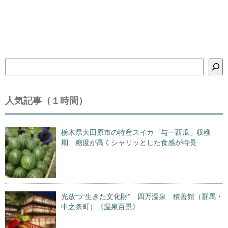
検
索
人気記事（１時間）
栃木県大田原市の特産スイカ「与一西瓜」収穫
期 糖度が高くシャリッとした食感が特長
光放つ“生きた文化財” 四万温泉 積善館（群馬・
中之条町）《温泉百景》