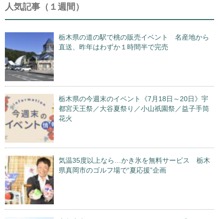
人気記事（１週間）
栃木県の道の駅で桃の販売イベント 名産地から
直送、昨年はわずか１時間半で完売
栃木県の今週末のイベント《7月18日～20日》宇
都宮天王祭／大谷夏祭り／小山祇園祭／益子手筒
花火
気温35度以上なら…かき氷を無料サービス 栃木
県真岡市のゴルフ場で“夏応援”企画