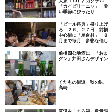
大泉（10）》カクテル
「カイピリーニャ」 暑
い季節にぴったり
「ビール祭典」盛り上げ
ろ ２６、２７日 前橋
中心街に「屋台村」 ８
月まで毎月 多彩な催し
前橋四公地酒に 「おま
グン」井田さんデザイン
くだもの街道 秋の味
高崎
直汲み「まる福」数量限