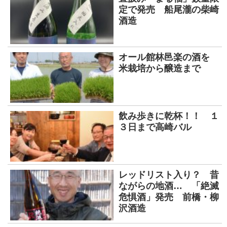
定で発売 船尾瀧の柴崎
酒造
オール館林邑楽の酒を
米栽培から醸造まで
飲み歩きに乾杯！！ １
３日まで高崎バル
レッドリスト入り？ 昔
ながらの地酒… 「絶滅
危惧酒」発売 前橋・柳
沢酒造