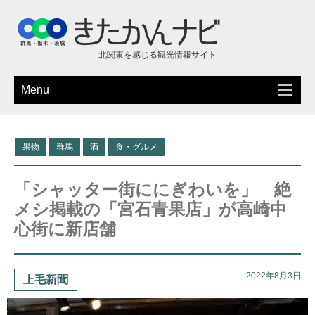
北関東を感じる観光情報サイト
Menu
果物
群馬
酒
食・グルメ
「シャッター街ににぎわいを」 絶
メシ掲載の「宮石青果店」が高崎中
心街に新店舗
2022年8月3日
上毛新聞