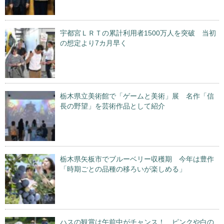
宇都宮ＬＲＴの累計利用者1500万人を突破 当初
の想定より7カ月早く
栃木県立美術館で「ゲームと美術」展 名作「信
長の野望」を芸術作品として紹介
栃木県矢板市でブルーベリー収穫期 今年は豊作
「時期ごとの品種の移ろいが楽しめる」
ハスの観賞は午前中がチャンス！ ピンクや白の