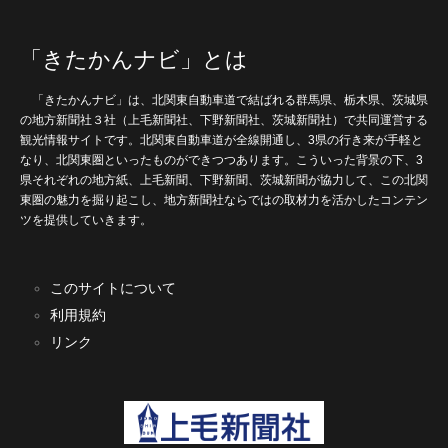
「きたかんナビ」とは
「きたかんナビ」は、北関東自動車道で結ばれる群馬県、栃木県、茨城県
の地方新聞社３社（上毛新聞社、下野新聞社、茨城新聞社）で共同運営する
観光情報サイトです。北関東自動車道が全線開通し、3県の行き来が手軽と
なり、北関東圏といったものができつつあります。こういった背景の下、3
県それぞれの地方紙、上毛新聞、下野新聞、茨城新聞が協力して、この北関
東圏の魅力を掘り起こし、地方新聞社ならではの取材力を活かしたコンテン
ツを提供していきます。
このサイトについて
利用規約
リンク