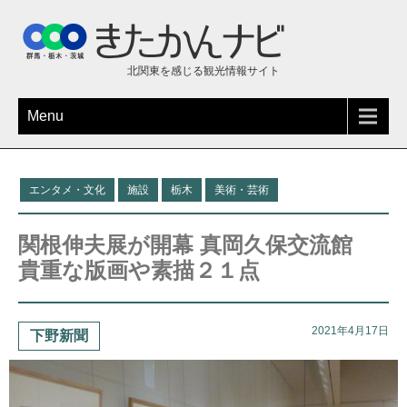
北関東を感じる観光情報サイト
Menu
エンタメ・文化
施設
栃木
美術・芸術
関根伸夫展が開幕 真岡久保交流館
貴重な版画や素描２１点
2021年4月17日
下野新聞