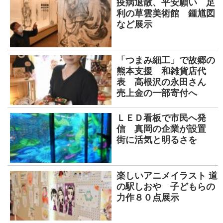
疫病退散、平安願い 足
利の草雲美術館 鍾馗図
など展示
「つまみ細工」で故郷の
熊本支援 和雑貨店代
表 高根沢の永田さん
売上金の一部寄付へ
ＬＥＤ看板で市民へ発
信 真岡の企業が設置
街に活気と明るさを
楽しいアニメイラスト 道
の駅しおや 子どもらの
力作８０点展示