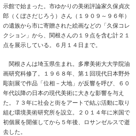
示館で始まった。市ゆかりの美術評論家久保貞次
郎（くぼさだじろう）さん（１９０９～９６年）
の遺族から市に寄贈された絵画などの「久保コレ
クション」から、関根さんの１９点を含む計２１
点を展示している。６月１４日まで。
関根さんは埼玉県生まれ。多摩美術大大学院油
画研究科修了。１９６８年、第１回現代日本野外
彫刻展で作品「位相－大地」が反響を呼び、６０
年代以降の日本の現代美術に大きな影響を与え
た。７３年に社会と街をアートで結ぶ活動に取り
組む環境美術研究所を設立。２０１４年に米国で
初個展を開催してから５年後、ロサンゼルスで逝
去した。