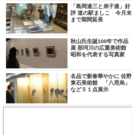
「島岡達三と弟子達」好
評 道の駅ましこ 今月末
まで期間延長
秋山氏生誕100年で作品
展 那珂川の広重美術館
昭和を代表する写真家
名品で新春華やかに 佐野
東石美術館 「八咫烏」
など５１点展示