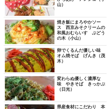
山）
焼き飯にまろやかソー
ス 西京みそクリームの
和風おむらいす ぶどう
の木（小山）
卵でくるんだ優しい味
オム焼そば げんき（茂
木）
変わらぬ優しく濃厚な
味 やきそば きっかぶ
（日光）
県産食材にこだわり 本