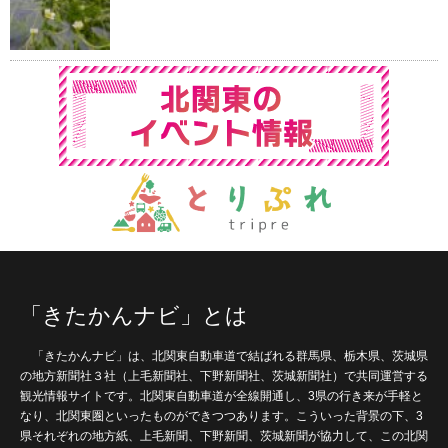
「きたかんナビ」とは
「きたかんナビ」は、北関東自動車道で結ばれる群馬県、栃木県、茨城県
の地方新聞社３社（上毛新聞社、下野新聞社、茨城新聞社）で共同運営する
観光情報サイトです。北関東自動車道が全線開通し、3県の行き来が手軽と
なり、北関東圏といったものができつつあります。こういった背景の下、3
県それぞれの地方紙、上毛新聞、下野新聞、茨城新聞が協力して、この北関