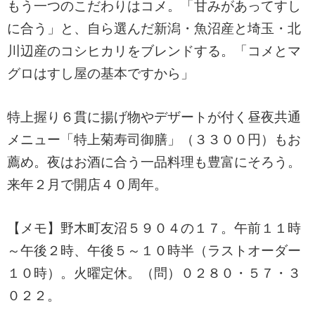
もう一つのこだわりはコメ。「甘みがあってすし
に合う」と、自ら選んだ新潟・魚沼産と埼玉・北
川辺産のコシヒカリをブレンドする。「コメとマ
グロはすし屋の基本ですから」
特上握り６貫に揚げ物やデザートが付く昼夜共通
メニュー「特上菊寿司御膳」（３３００円）もお
薦め。夜はお酒に合う一品料理も豊富にそろう。
来年２月で開店４０周年。
【メモ】野木町友沼５９０４の１７。午前１１時
～午後２時、午後５～１０時半（ラストオーダー
１０時）。火曜定休。（問）０２８０・５７・３
０２２。