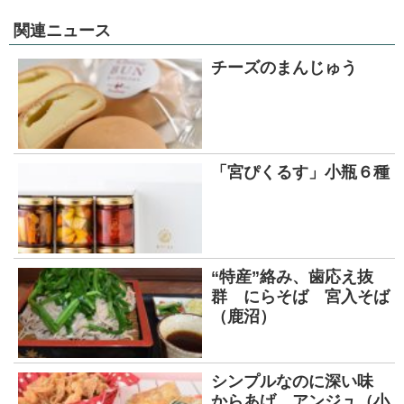
関連ニュース
チーズのまんじゅう
「宮ぴくるす」小瓶６種
“特産”絡み、歯応え抜
群 にらそば 宮入そば
（鹿沼）
シンプルなのに深い味
からあげ アンジュ（小