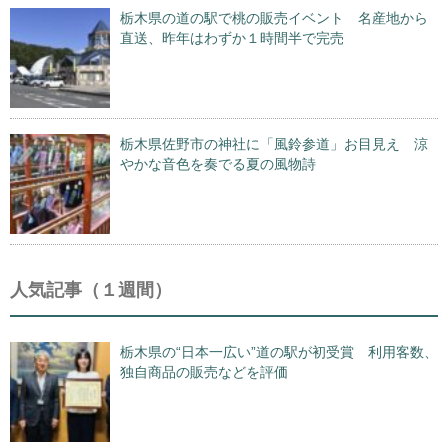
栃木県の道の駅で桃の販売イベント 名産地から
直送、昨年はわずか１時間半で完売
栃木県佐野市の神社に「風鈴参道」お目見え 涼
やかな音色を奏でる夏の風物詩
人気記事（１週間）
栃木県の“日本一広い”道の駅が初受賞 利用客数、
独自商品の販売などを評価