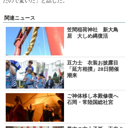
たので驚いた」と話した。
関連ニュース
笠間稲荷神社 新大鳥
居 大しめ縄復活
豆力士 衣装お披露目
「延方相撲」28日開催
潮来
ご神体移し本殿修復へ
石岡・常陸国総社宮