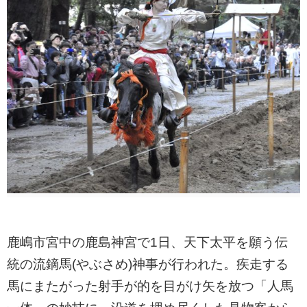
鹿嶋市宮中の鹿島神宮で1日、天下太平を願う伝
統の流鏑馬(やぶさめ)神事が行われた。疾走する
馬にまたがった射手が的を目がけ矢を放つ「人馬