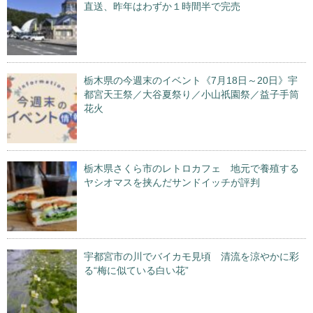
直送、昨年はわずか１時間半で完売
栃木県の今週末のイベント《7月18日～20日》宇
都宮天王祭／大谷夏祭り／小山祇園祭／益子手筒
花火
栃木県さくら市のレトロカフェ 地元で養殖する
ヤシオマスを挟んだサンドイッチが評判
宇都宮市の川でバイカモ見頃 清流を涼やかに彩
る“梅に似ている白い花”