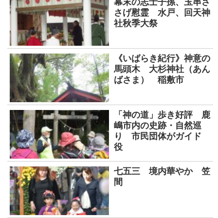
幕末の志士子孫、玉串さ
さげ慰霊 水戸、回天神
社秋季大祭
《いばらき紀行》神意の
馬頭木 大杉神社（あん
ばさま） 稲敷市
「神の道」歩き好評 鹿
嶋市内の史跡・自然巡
り 市民団体がガイド
役
七五三 境内華やか 笠
間