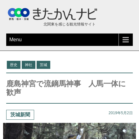
北関東を感じる観光情報サイト
Menu
歴史
神社
茨城
鹿島神宮で流鏑馬神事 人馬一体に
歓声
2019年5月2日
茨城新聞