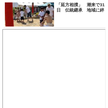
「延方相撲」 潮来で31
日 伝統継承 地域に絆