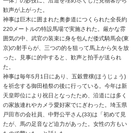
一体」の妙技に、沿道を埋め尽くした見物客から
歓声が上がった。
神事は巨木に囲まれた奧参道につくられた全長約
220メートルの特設馬場で実施された。厳かな雰
囲気の中、武官の装束に身を包んだ倭式騎馬会(東
京)の射手らが、三つの的を狙って馬上から矢を放
った。見事に的中すると、歓声と拍手が送られ
た。
神事は毎年5月1日にあり、五穀豊穣(ほうじょう)
を祈念する御田植祭の後に行っている。今年は新
天皇即位により祝日となったため、沿道には多く
の家族連れやカメラ愛好家でにぎわった。埼玉県
戸田市の会社員、中野公平さん(33)は「初めて見
たが、馬の足音など迫力があった。女性の方もい