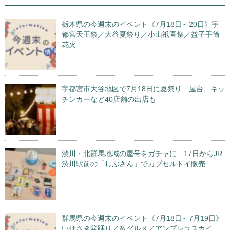
栃木県の今週末のイベント《7月18日～20日》宇
都宮天王祭／大谷夏祭り／小山祇園祭／益子手筒
花火
宇都宮市大谷地区で7月18日に夏祭り 屋台、キッ
チンカーなど40店舗の出店も
渋川・北群馬地域の屋号をガチャに 17日からJR
渋川駅前の「しぶさん」でカプセルトイ販売
群馬県の今週末のイベント《7月18日～7月19日》
いせさき盆踊り／激グルメ／アンブレラスカイ