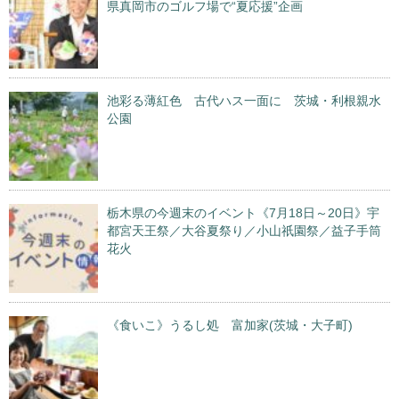
県真岡市のゴルフ場で“夏応援”企画
池彩る薄紅色 古代ハス一面に 茨城・利根親水
公園
栃木県の今週末のイベント《7月18日～20日》宇
都宮天王祭／大谷夏祭り／小山祇園祭／益子手筒
花火
《食いこ》うるし処 富加家(茨城・大子町)