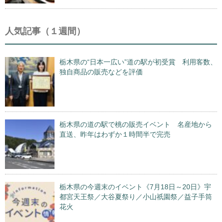
人気記事（１週間）
栃木県の“日本一広い”道の駅が初受賞 利用客数、
独自商品の販売などを評価
栃木県の道の駅で桃の販売イベント 名産地から
直送、昨年はわずか１時間半で完売
栃木県の今週末のイベント《7月18日～20日》宇
都宮天王祭／大谷夏祭り／小山祇園祭／益子手筒
花火