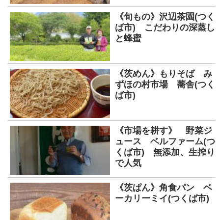
《旬もの》沢辺茶園(つく
ば市) こだわりの深蒸し
と蜂蜜
《茨めん》もりそば み
ずほの村市場 蕎舎(つく
ば市)
《市場を耕す》 野菜ジ
ュース ベルファーム(つ
くば市) 無添加、生搾り
で人気
《茨ぱん》角食パン ベ
ーカリーミイ(つくば市)