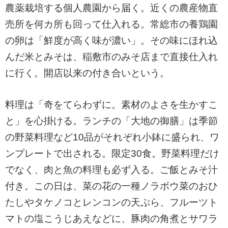
農薬栽培する個人農園から届く。近くの農産物直
売所を何カ所も回って仕入れる。常総市の養鶏園
の卵は「鮮度が高く味が濃い」。その味にほれ込
んだ米とみそは、稲敷市のみそ店まで直接仕入れ
に行く。開店以来の付き合いという。
料理は「奇をてらわずに。素材のよさを生かすこ
と」を心掛ける。ランチの「大地の御膳」は季節
の野菜料理など10品がそれぞれ小鉢に盛られ、ワ
ンプレートで出される。限定30食。野菜料理だけ
でなく、肉と魚の料理も必ず入る。ご飯とみそ汁
付き。この日は、菜の花の一種ノラボウ菜のおひ
たしやタケノコとレンコンの天ぷら、フルーツト
マトの塩こうじあえなどに、豚肉の角煮とサワラ