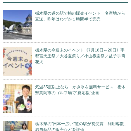
栃木県の道の駅で桃の販売イベント 名産地から
直送、昨年はわずか１時間半で完売
栃木県の今週末のイベント《7月18日～20日》宇
都宮天王祭／大谷夏祭り／小山祇園祭／益子手筒
花火
気温35度以上なら…かき氷を無料サービス 栃木
県真岡市のゴルフ場で“夏応援”企画
栃木県の“日本一広い”道の駅が初受賞 利用客数、
独自商品の販売などを評価