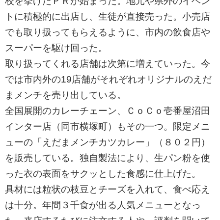
校を挙げたＰＲが始まった。地元や県外のイベン
トに積極的に出店し、生徒が直接売った。小売店
でも取り扱ってもらえるように、市内の飲食店や
スーパーを駆け回った。
取り扱ってくれる店舗は次第に増えていった。今
では市内外の19店舗がそれぞれオリジナルのえだ
まメンチを売り出している。
全国展開のカレーチェーン、ＣｏＣｏ壱番屋沼田
インター店（同市横塚町）もその一つ。限定メニ
ューの「えだまメンチカツカレー」（８０２円）
を販売している。独自製法により、生パン粉を使
った衣の表面をサクッとした食感に仕上げた。
具材には粒状の枝豆とチーズを入れて、食べ応え
は十分。年間３千食が出る人気メニューとなっ