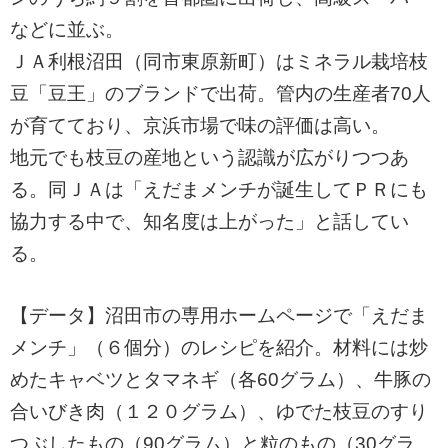
などに並ぶ。
ＪＡ利根沼田（同市東原新町）はミネラル栽培枝
豆「豆王」のブランドで出荷。管内の生産者70人
が育てており、京浜市場で味の評価は高い。
地元でも枝豆の産地という認識が広がりつつあ
る。同ＪＡは「えだまメンチが誕生してＰＲにも
協力する中で、知名度は上がった」と話してい
る。
【データ】沼田市の専用ホームページで「えだま
メンチ」（６個分）のレシピを紹介。材料には炒
めたキャベツとタマネギ（各60グラム）、牛豚の
合いびき肉（１２０グラム）、ゆでた枝豆のすり
つぶしたもの（90グラム）と粒のもの（30グラ