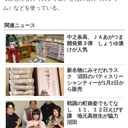
ム）などを使っている。
関連ニュース
中之条高、ＪＡあがつま
開発第３弾 しょうゆ漬
けが人気
新名物にみそだれラス
ク 沼田のパティスリー
シャンティーが1月2日か
ら販売
戦国の町娘姿でもてな
し １１、１２日えびす
講 地元高校生が協力
沼田