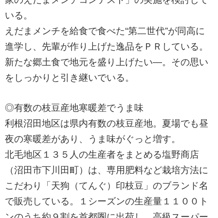
いる。
えだまメンチを給食で食べた“第二世代”が同高に
進学し、先輩が作り上げた逸品をＰＲしている。
新たな郷土食で地元を盛り上げたい―。その思い
をしっかりと引き継いでいる。
◎有数の枝豆産地寒暖差でうま味
利根沼田地区は県内有数の枝豆産地。夏場でも昼
夜の寒暖差があり、うま味がぐっと増す。
北毛地区１３５人の生産者をまとめる塩野商店
（沼田市下川田町）は、専用肥料など栽培方法に
こだわり「天狗（てんぐ）印枝豆」のブランド名
で販売している。１シーズンの生産量１１００ト
ンのうち約９割を首都圏に出荷し、高級スーパー