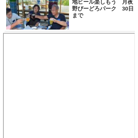
地ビール楽しもう 月夜
野びーどろパーク 30日
まで