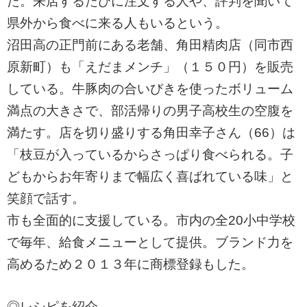
た。来店するたびに注文する人や、評判を聞いて
県外から食べに来る人もいるという。
沼田高の正門前にある老舗、角田精肉店（同市西
原新町）も「えだまメンチ」（１５０円）を販売
している。牛豚肉の合いびきを使ったボリューム
満点の大きさで、部活帰りの男子高校生の空腹を
満たす。店を切り盛りする角田幸子さん（66）は
「枝豆が入っているからさっぱり食べられる。子
どもからお年寄りまで幅広く喜ばれている味」と
笑顔で話す。
市も全面的に支援している。市内の全20小中学校
で毎年、給食メニューとして提供。ブランド力を
高めるため２０１３年に商標登録もした。
◎レシピを紹介