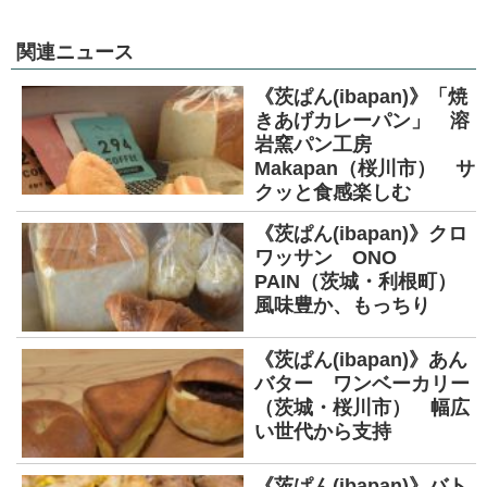
関連ニュース
《茨ぱん(ibapan)》「焼
きあげカレーパン」 溶
岩窯パン工房
Makapan（桜川市） サ
クッと食感楽しむ
《茨ぱん(ibapan)》クロ
ワッサン ONO
PAIN（茨城・利根町）
風味豊か、もっちり
《茨ぱん(ibapan)》あん
バター ワンベーカリー
（茨城・桜川市） 幅広
い世代から支持
《茨ぱん(ibapan)》バト