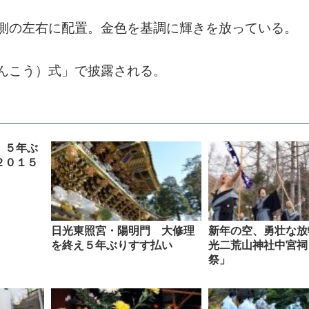
側の左右に配置。金色を基調に輝きを放っている。
んこう）式」で披露される。
、５年ぶ
２０１５
日光東照宮・陽明門 大修理
新年の空、勇壮な放
を終え５年ぶりすす払い
光二荒山神社中宮祠
祭」