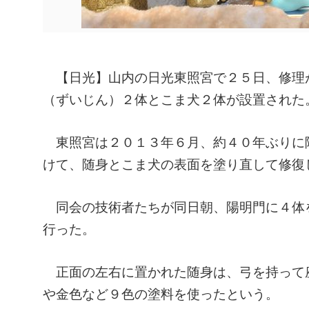
【日光】山内の日光東照宮で２５日、修理
（ずいじん）２体とこま犬２体が設置された
東照宮は２０１３年６月、約４０年ぶりに
けて、随身とこま犬の表面を塗り直して修復
同会の技術者たちが同日朝、陽明門に４体
行った。
正面の左右に置かれた随身は、弓を持って
や金色など９色の塗料を使ったという。