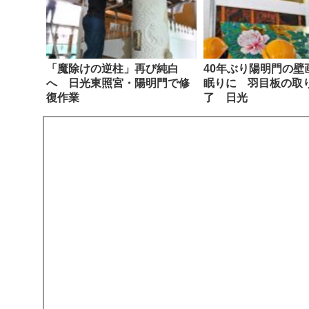
「魔除けの逆柱」再び純白
40年ぶり陽明門の壁
へ 日光東照宮・陽明門で修
眠りに 羽目板の取
復作業
了 日光