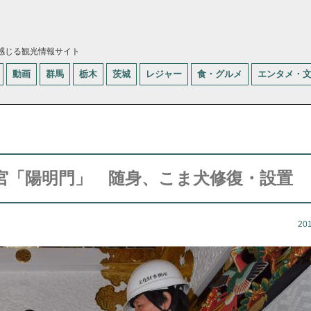
感じる観光情報サイト
動画
群馬
栃木
茨城
レジャー
食・グルメ
エンタメ・
宮「陽明門」 随身、こま犬修復・設置
20