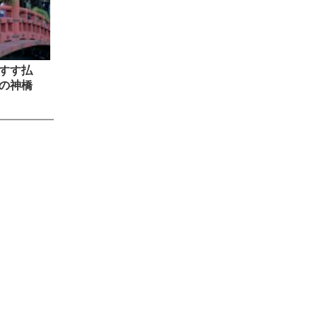
すす払
の神橋