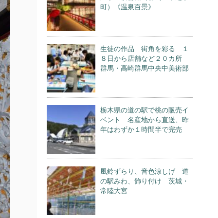
町）《温泉百景》
生徒の作品 街角を彩る １
８日から店舗など２０カ所
群馬・高崎群馬中央中美術部
栃木県の道の駅で桃の販売イ
ベント 名産地から直送、昨
年はわずか１時間半で完売
風鈴ずらり、音色涼しげ 道
の駅みわ、飾り付け 茨城・
常陸大宮