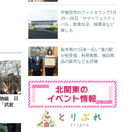
宇都宮市のアークタウンで7月
25～26日「サマーフェスティ
バル」飲食出店、抽選会など
催しも
栃木県の“日本一広い”道の駅
が初受賞 利用客数、独自商
品の販売などを評価
物線 日
「武射