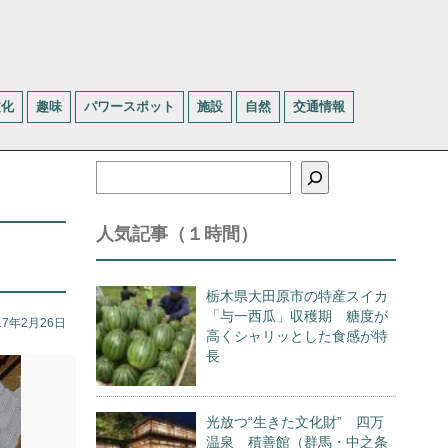
文化
趣味
パワースポット
施設
自然
交通情報
検
索
人気記事（１時間）
栃木県大田原市の特産スイカ
「与一西瓜」収穫期 糖度が
17年2月26日
高くシャリッとした食感が特
長
光放つ“生きた文化財” 四万
温泉 積善館（群馬・中之条