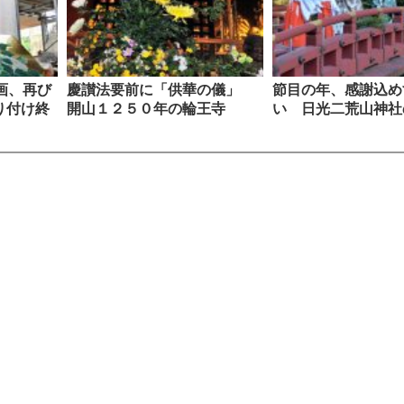
画、再び
慶讃法要前に「供華の儀」
節目の年、感謝込め
り付け終
開山１２５０年の輪王寺
い 日光二荒山神社