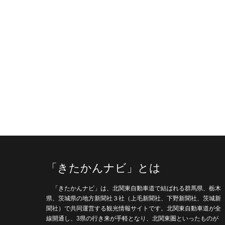
「きたかんナビ」とは
「きたかんナビ」は、北関東自動車道で結ばれる群馬県、栃木
県、茨城県の地方新聞社３社（上毛新聞社、下野新聞社、茨城新
聞社）で共同運営する観光情報サイトです。北関東自動車道が全
線開通し、3県の行き来が手軽となり、北関東圏といったものが