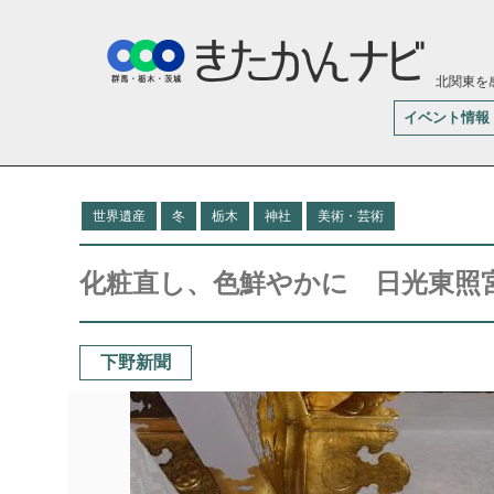
北関東を
イベント情報
世界遺産
冬
栃木
神社
美術・芸術
化粧直し、色鮮やかに 日光東照
下野新聞