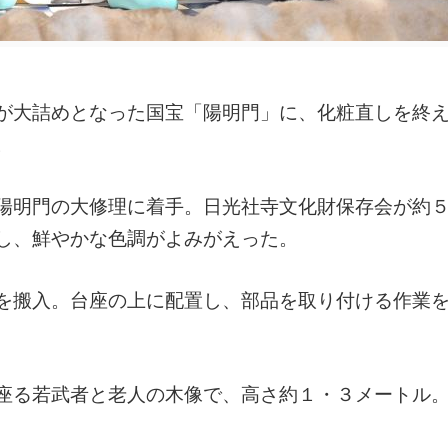
が大詰めとなった国宝「陽明門」に、化粧直しを終
。
陽明門の大修理に着手。日光社寺文化財保存会が約
し、鮮やかな色調がよみがえった。
を搬入。台座の上に配置し、部品を取り付ける作業
座る若武者と老人の木像で、高さ約１・３メートル