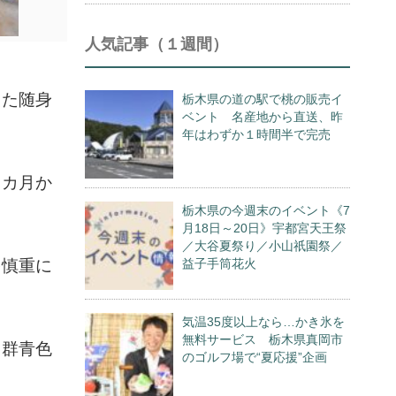
人気記事（１週間）
えた随身
栃木県の道の駅で桃の販売イ
ベント 名産地から直送、昨
年はわずか１時間半で完売
５カ月か
栃木県の今週末のイベント《7
月18日～20日》宇都宮天王祭
／大谷夏祭り／小山祇園祭／
を慎重に
益子手筒花火
気温35度以上なら…かき氷を
無料サービス 栃木県真岡市
。群青色
のゴルフ場で“夏応援”企画