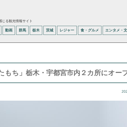
感じる観光情報サイト
動画
群馬
栃木
茨城
レジャー
食・グルメ
エンタメ・
たもち」栃木・宇都宮市内２カ所にオー
20