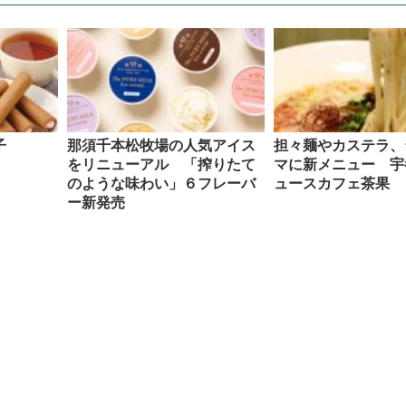
子
那須千本松牧場の人気アイス
担々麺やカステラ、
をリニューアル 「搾りたて
マに新メニュー 宇
のような味わい」６フレーバ
ュースカフェ茶果
ー新発売