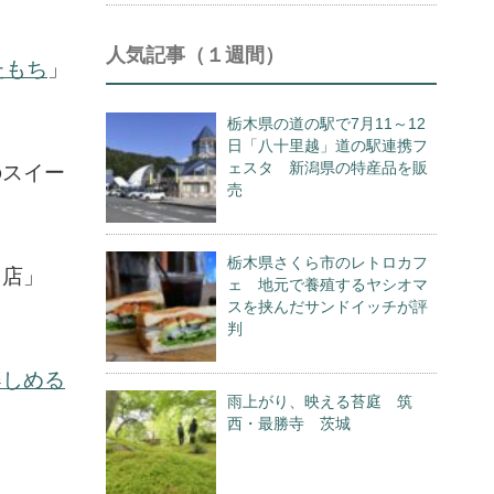
人気記事（１週間）
たもち
」
栃木県の道の駅で7月11～12
日「八十里越」道の駅連携フ
ェスタ 新潟県の特産品を販
のスイー
売
栃木県さくら市のレトロカフ
り店」
ェ 地元で養殖するヤシオマ
スを挟んだサンドイッチが評
判
楽しめる
雨上がり、映える苔庭 筑
西・最勝寺 茨城