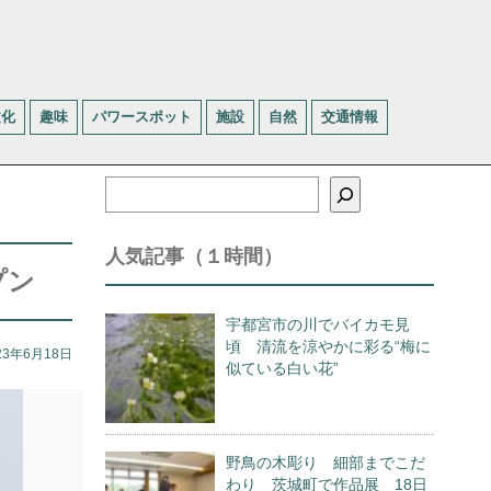
文化
趣味
パワースポット
施設
自然
交通情報
検
索
人気記事（１時間）
プン
宇都宮市の川でバイカモ見
頃 清流を涼やかに彩る“梅に
23年6月18日
似ている白い花”
野鳥の木彫り 細部までこだ
わり 茨城町で作品展 18日