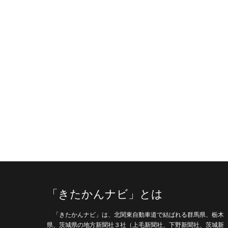
「きたかんナビ」とは
「きたかんナビ」は、北関東自動車道で結ばれる群馬県、栃木
県、茨城県の地方新聞社３社（上毛新聞社、下野新聞社、茨城新