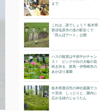
まで
これは…誰でしょう？ 栃木県
那須塩原市の道の駅近くで
「田んぼアート」公開
ハスの観賞は午前中がチャン
ス！ ピンクや白の大輪の花
咲き誇る 群馬・伊勢崎市の
あかぼり蓮園
栃木県鹿沼市の神社庭園でコ
ケ見頃 しっとりと…園内に
広がる緑のじゅうたん