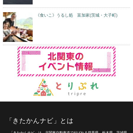
《食いこ》うるし処 富加家(茨城・大子町)
「きたかんナビ」とは
「きたかんナビ」は、北関東自動車道で結ばれる群馬県、栃木県、茨城県