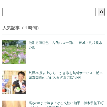
検
索
人気記事（１時間）
池彩る薄紅色 古代ハス一面に 茨城・利根親水
公園
気温35度以上なら…かき氷を無料サービス 栃木
県真岡市のゴルフ場で“夏応援”企画
高さ8mまで噴き上がる火柱に拍手 栃木県益子町