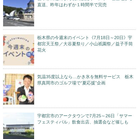
直送、昨年はわずか１時間半で完売
栃木県の今週末のイベント《7月18日～20日》宇
都宮天王祭／大谷夏祭り／小山祇園祭／益子手筒
花火
気温35度以上なら…かき氷を無料サービス 栃木
県真岡市のゴルフ場で“夏応援”企画
宇都宮市のアークタウンで7月25～26日「サマー
フェスティバル」飲食出店、抽選会など催しも