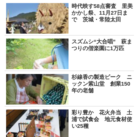
時代映す58点審査 里美
かかし祭、11月27日ま
で 茨城・常陸太田
スズムシ“大合唱” 萩ま
つりの偕楽園に1万匹
杉線香の製造ピーク ニ
ックン紫山堂 創業150
年の老舗
彩り豊か 花火弁当 土
浦で試食会 地元食材使
い25種