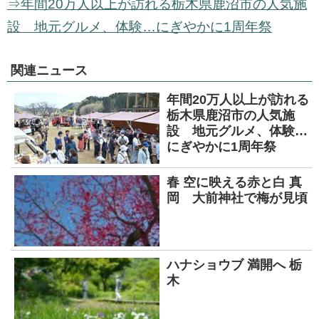
⇒年間20万人以上が訪れる栃木県鹿沼市の人気施
設 地元グルメ、体験…にぎやかに1周年祭
関連ニュース
年間20万人以上が訪れる
栃木県鹿沼市の人気施
設 地元グルメ、体験…
にぎやかに1周年祭
春 空に映える赤と白 真
岡 大前神社で梅が見頃
ハナショウブ 満開へ 栃
木