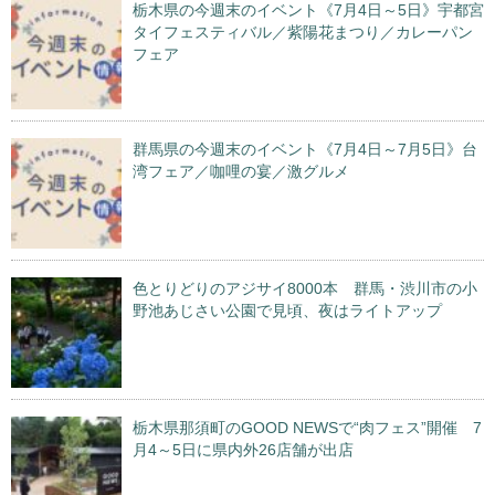
栃木県の今週末のイベント《7月4日～5日》宇都宮
タイフェスティバル／紫陽花まつり／カレーパン
フェア
群馬県の今週末のイベント《7月4日～7月5日》台
湾フェア／咖哩の宴／激グルメ
色とりどりのアジサイ8000本 群馬・渋川市の小
野池あじさい公園で見頃、夜はライトアップ
栃木県那須町のGOOD NEWSで“肉フェス”開催 7
月4～5日に県内外26店舗が出店