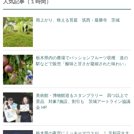
人気記事（１時間）
雨上がり、映える苔庭 筑西・最勝寺 茨城
栃木県内の農場でパッションフルーツ収穫 道の
駅などで販売「酸味と甘さが凝縮された味わい」
美術館・博物館巡るスタンプラリー 四つ以上で
景品 対象7施設、割引も 茨城アートライン協議
会 HP
栃木県の夜空にミッキーマウスが…！ 足利花火大