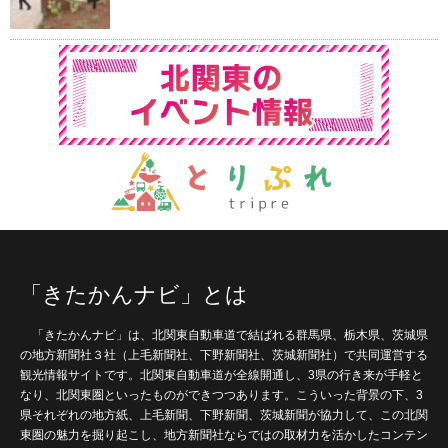
「きたかんナビ」とは
「きたかんナビ」は、北関東自動車道で結ばれる群馬県、栃木県、茨城県
の地方新聞社３社（上毛新聞社、下野新聞社、茨城新聞社）で共同運営する
観光情報サイトです。北関東自動車道が全線開通し、3県の行き来が手軽と
なり、北関東圏といったものができつつあります。こういった背景の下、3
県それぞれの地方紙、上毛新聞、下野新聞、茨城新聞が協力して、この北関
東圏の魅力を掘り起こし、地方新聞社ならではの取材力を活かしたコンテン