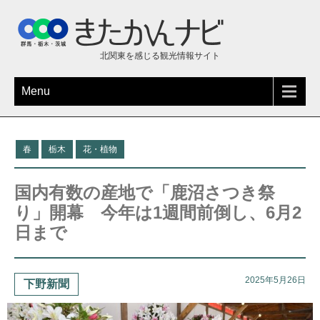
北関東を感じる観光情報サイト
Menu
春
栃木
花・植物
国内有数の産地で「鹿沼さつき祭
り」開幕 今年は1週間前倒し、6月2
日まで
2025年5月26日
下野新聞