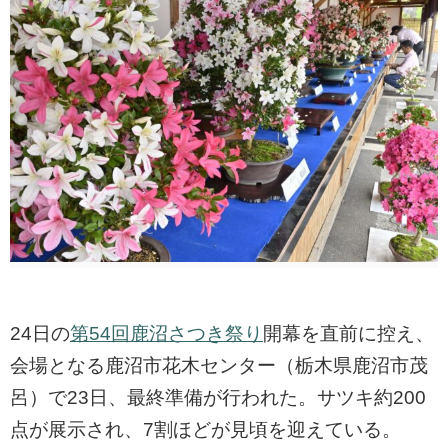
24日の
第54回鹿沼さつき祭り
開幕を直前に控え、
会場となる鹿沼市花木センター（栃木県鹿沼市茂
呂）で23日、最終準備が行われた。サツキ約200
点が展示され、7割ほどが見頃を迎えている。