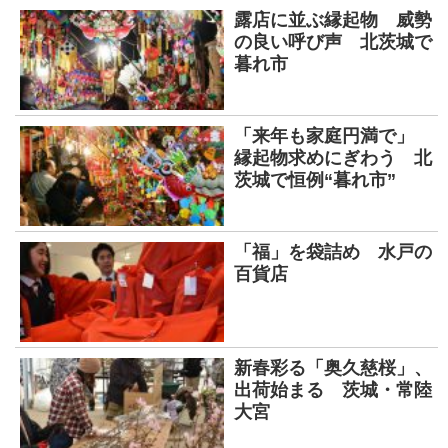
露店に並ぶ縁起物 威勢
の良い呼び声 北茨城で
暮れ市
「来年も家庭円満で」
縁起物求めにぎわう 北
茨城で恒例“暮れ市”
「福」を袋詰め 水戸の
百貨店
新春彩る「奥久慈桜」、
出荷始まる 茨城・常陸
大宮