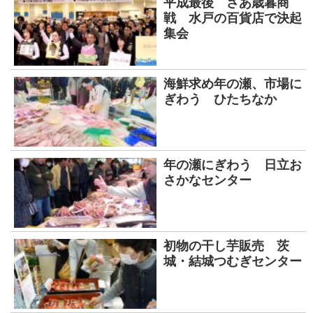
平成最後 さあ歳暮商
戦 水戸の百貨店で決起
集会
海鮮求め年の瀬、市場に
ぎわう ひたちなか
年の瀬にぎわう 日立お
さかなセンター
初物の干し芋販売 茨
城・結城つむぎセンター