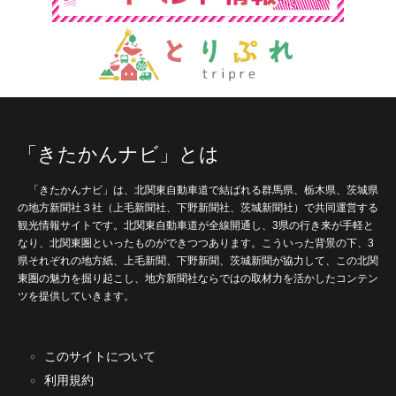
「きたかんナビ」とは
「きたかんナビ」は、北関東自動車道で結ばれる群馬県、栃木県、茨城県
の地方新聞社３社（上毛新聞社、下野新聞社、茨城新聞社）で共同運営する
観光情報サイトです。北関東自動車道が全線開通し、3県の行き来が手軽と
なり、北関東圏といったものができつつあります。こういった背景の下、3
県それぞれの地方紙、上毛新聞、下野新聞、茨城新聞が協力して、この北関
東圏の魅力を掘り起こし、地方新聞社ならではの取材力を活かしたコンテン
ツを提供していきます。
このサイトについて
利用規約