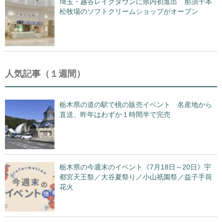
埼玉・越谷レイクタウンに県内初進出 那須千本
松牧場のソフトクリームショップがオープン
人気記事（１週間）
栃木県の道の駅で桃の販売イベント 名産地から
直送、昨年はわずか１時間半で完売
栃木県の今週末のイベント《7月18日～20日》宇
都宮天王祭／大谷夏祭り／小山祇園祭／益子手筒
花火