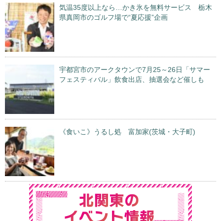
気温35度以上なら…かき氷を無料サービス 栃木
県真岡市のゴルフ場で“夏応援”企画
宇都宮市のアークタウンで7月25～26日「サマー
フェスティバル」飲食出店、抽選会など催しも
《食いこ》うるし処 富加家(茨城・大子町)