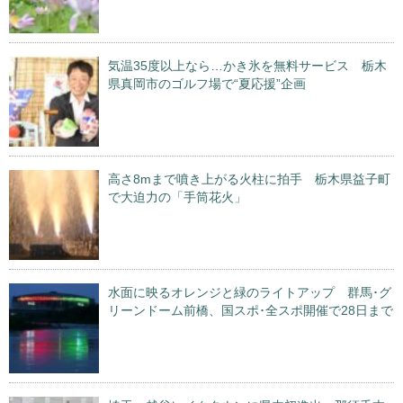
気温35度以上なら…かき氷を無料サービス 栃木
県真岡市のゴルフ場で“夏応援”企画
高さ8mまで噴き上がる火柱に拍手 栃木県益子町
で大迫力の「手筒花火」
水面に映るオレンジと緑のライトアップ 群馬･グ
リーンドーム前橋、国スポ･全スポ開催で28日まで