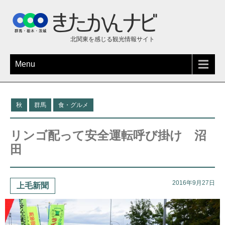
北関東を感じる観光情報サイト
Menu
秋
群馬
食・グルメ
リンゴ配って安全運転呼び掛け 沼
田
2016年9月27日
上毛新聞