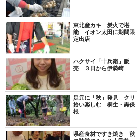
東北産カキ 炭火で堪
能 イオン太田に期間限
定出店
ハクサイ「十兵衛」販
売 ３日から伊勢崎
足元に「秋」発見 クリ
拾い楽しむ 桐生・黒保
根
県産食材ですき焼き 秋