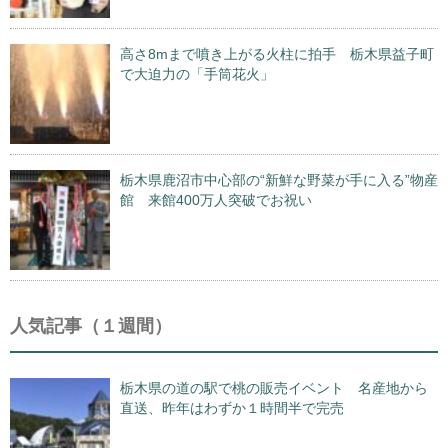
高さ8mまで噴き上がる火柱に拍手 栃木県益子町
で大迫力の「手筒花火」
栃木県鹿沼市中心部の“新鮮な野菜が手に入る”物産
館 来館400万人突破でお祝い
人気記事（１週間）
栃木県の道の駅で桃の販売イベント 名産地から
直送、昨年はわずか１時間半で完売