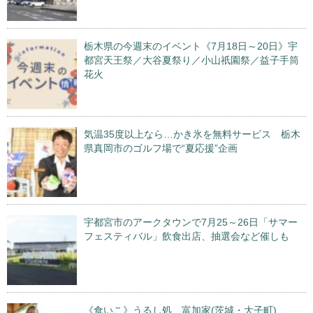
栃木県の今週末のイベント《7月18日～20日》宇
都宮天王祭／大谷夏祭り／小山祇園祭／益子手筒
花火
気温35度以上なら…かき氷を無料サービス 栃木
県真岡市のゴルフ場で“夏応援”企画
宇都宮市のアークタウンで7月25～26日「サマー
フェスティバル」飲食出店、抽選会など催しも
《食いこ》うるし処 富加家(茨城・大子町)