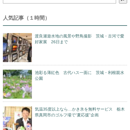
索
人気記事（１時間）
渡良瀬遊水地の風景や野鳥撮影 茨城・古河で愛
好家展 26日まで
池彩る薄紅色 古代ハス一面に 茨城・利根親水
公園
気温35度以上なら…かき氷を無料サービス 栃木
県真岡市のゴルフ場で“夏応援”企画