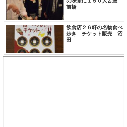
の味覚に１５０人舌鼓
前橋
飲食店２６軒の名物食べ
歩き チケット販売 沼
田