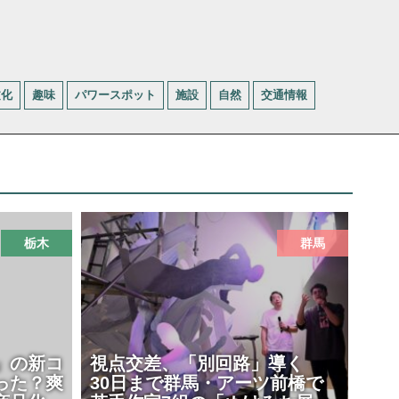
文化
趣味
パワースポット
施設
自然
交通情報
栃木
群馬
」の新コ
視点交差、「別回路」導く
った？爽
30日まで群馬・アーツ前橋で