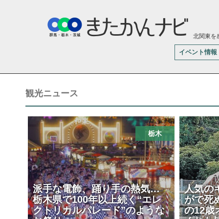
北関東を
イベント情報
観光ニュース
栃木
派手な電飾、踊り手の熱気…
人気の
栃木県で100年以上続く“エレ
がで死
クトリカルパレード”のような
の12