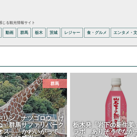
感じる観光情報サイト
動画
群馬
栃木
茨城
レジャー
食・グルメ
エンタメ・
群馬
キリン「ナツゴロウ」け
ぬ 群馬サファリパーク
栃木発「岩下の新生姜
歳オス 「かわいがって
ラボ ありそうでなか