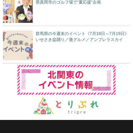
県真岡市のゴルフ場で“夏応援”企画
群馬県の今週末のイベント《7月18日～7月19日》
いせさき盆踊り／激グルメ／アンブレラスカイ