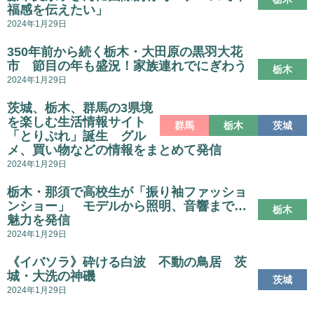
福感を伝えたい」
2024年1月29日
350年前から続く栃木・大田原の黒羽大花
市 節目の年も盛況！家族連れでにぎわう
栃木
2024年1月29日
茨城、栃木、群馬の3県境
を楽しむ生活情報サイト
群馬
栃木
茨城
「とりぷれ」誕生 グル
メ、買い物などの情報をまとめて発信
2024年1月29日
栃木・那須で高校生が「振り袖ファッショ
ンショー」 モデルから照明、音響まで…
栃木
魅力を発信
2024年1月29日
《イバソラ》砕ける白波 不動の鳥居 茨
城・大洗の神磯
茨城
2024年1月29日