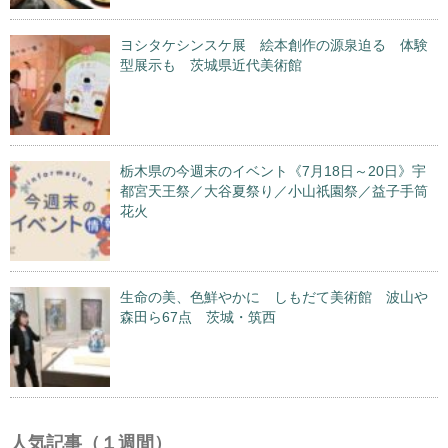
ヨシタケシンスケ展 絵本創作の源泉迫る 体験
型展示も 茨城県近代美術館
栃木県の今週末のイベント《7月18日～20日》宇
都宮天王祭／大谷夏祭り／小山祇園祭／益子手筒
花火
生命の美、色鮮やかに しもだて美術館 波山や
森田ら67点 茨城・筑西
人気記事（１週間）