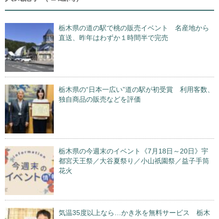
栃木県の道の駅で桃の販売イベント 名産地から
直送、昨年はわずか１時間半で完売
栃木県の“日本一広い”道の駅が初受賞 利用客数、
独自商品の販売などを評価
栃木県の今週末のイベント《7月18日～20日》宇
都宮天王祭／大谷夏祭り／小山祇園祭／益子手筒
花火
気温35度以上なら…かき氷を無料サービス 栃木