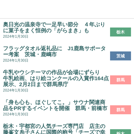
奥日光の温泉寺で一足早い節分 ４年ぶり
に菓子をまく恒例の「がらまき」も
栃木
2024年1月30日
フラッグタオル返礼品に J1鹿島サポータ
ー考案 茨城・鹿嶋市
茨城
2024年1月30日
牛乳やウシテーマの作品が会場にずらり
牛乳絵画、はり絵コンクールの入賞作164点
群馬
展示、2月2日まで群馬県庁
2024年1月30日
「身も心も、ほぐしてこ。」サウナ関連商
品をPRするイベントを開催 群馬・前橋市
群馬
2024年1月30日
栃木・宇都宮の人気チーズ専門店 店主の
藤峯文糸子さんに国際的称号「チーズで幸
栃木