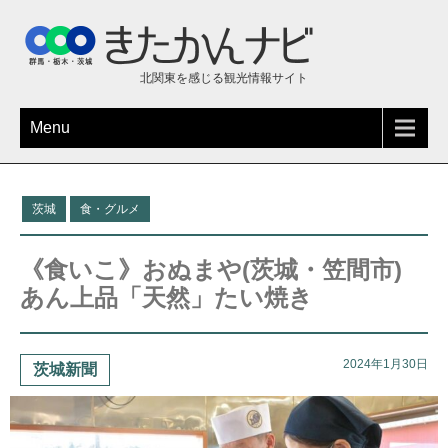
北関東を感じる観光情報サイト
Menu
茨城
食・グルメ
《食いこ》おぬまや(茨城・笠間市)
あん上品「天然」たい焼き
2024年1月30日
茨城新聞