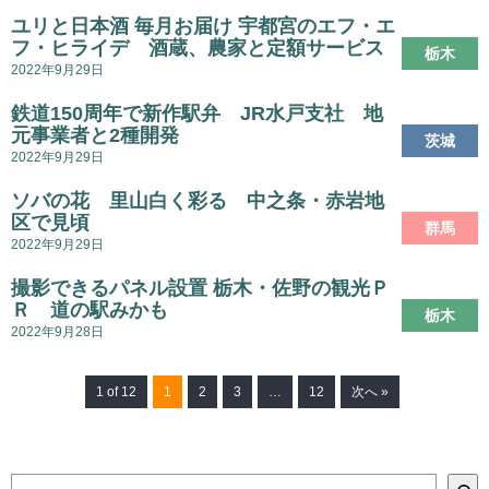
ユリと日本酒 毎月お届け 宇都宮のエフ・エ
フ・ヒライデ 酒蔵、農家と定額サービス
栃木
2022年9月29日
鉄道150周年で新作駅弁 JR水戸支社 地
元事業者と2種開発
茨城
2022年9月29日
ソバの花 里山白く彩る 中之条・赤岩地
区で見頃
群馬
2022年9月29日
撮影できるパネル設置 栃木・佐野の観光Ｐ
Ｒ 道の駅みかも
栃木
2022年9月28日
1 of 12
1
2
3
…
12
次へ »
検