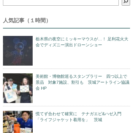
索
人気記事（１時間）
栃木県の夜空にミッキーマウスが…！ 足利花火大
会でディズニー演出ドローンショー
美術館・博物館巡るスタンプラリー 四つ以上で
景品 対象7施設、割引も 茨城アートライン協議
会 HP
慌てず合わせて確実に テナガエビ&ハゼ入門
「ライフジャケット着用を」 茨城