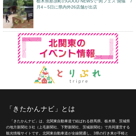
栃木県那須町のGOOD NEWSで“肉フェス”開催 7
月4～5日に県内外26店舗が出店
「きたかんナビ」とは
「きたかんナビ」は、北関東自動車道で結ばれる群馬県、栃木県、茨城県
の地方新聞社３社（上毛新聞社、下野新聞社、茨城新聞社）で共同運営する
観光情報サイトです。北関東自動車道が全線開通し、3県の行き来が手軽と