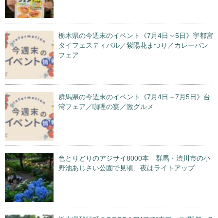
栃木県の今週末のイベント《7月4日～5日》宇都宮
タイフェスティバル／紫陽花まつり／カレーパン
フェア
群馬県の今週末のイベント《7月4日～7月5日》台
湾フェア／咖哩の宴／激グルメ
色とりどりのアジサイ8000本 群馬・渋川市の小
野池あじさい公園で見頃、夜はライトアップ