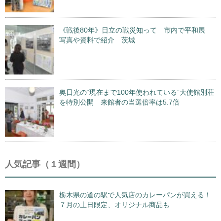
《戦後80年》日立の戦災知って 市内で平和展
写真や資料で紹介 茨城
奥日光の“現在まで100年使われている”大使館別荘
を特別公開 来館者の当選倍率は5.7倍
人気記事（１週間）
栃木県の道の駅で人気店のカレーパンが買える！
７月の土日限定、オリジナル商品も