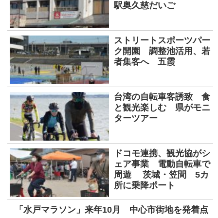
駅奥久慈だいご
ストリートスポーツパー
ク開園 調整池活用、若
者集客へ 五霞
台湾の自転車客誘致 食
と観光楽しむ 県がモニ
ターツアー
ドコモ連携、観光協がシ
ェア事業 電動自転車で
周遊 茨城・笠間 5カ
所に乗降ポート
「水戸マラソン」来年10月 中心市街地を発着点