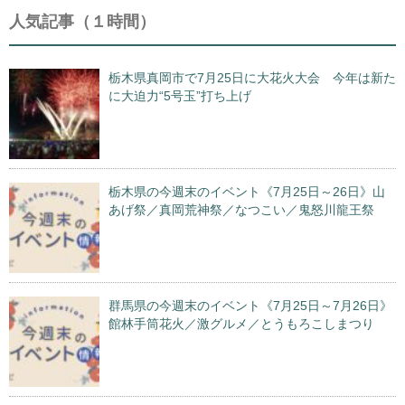
人気記事（１時間）
栃木県真岡市で7月25日に大花火大会 今年は新た
に大迫力“5号玉”打ち上げ
栃木県の今週末のイベント《7月25日～26日》山
あげ祭／真岡荒神祭／なつこい／鬼怒川龍王祭
群馬県の今週末のイベント《7月25日～7月26日》
館林手筒花火／激グルメ／とうもろこしまつり