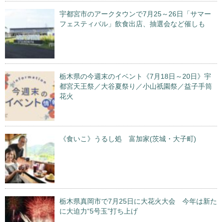
宇都宮市のアークタウンで7月25～26日「サマー
フェスティバル」飲食出店、抽選会など催しも
栃木県の今週末のイベント《7月18日～20日》宇
都宮天王祭／大谷夏祭り／小山祇園祭／益子手筒
花火
《食いこ》うるし処 富加家(茨城・大子町)
栃木県真岡市で7月25日に大花火大会 今年は新た
に大迫力“5号玉”打ち上げ