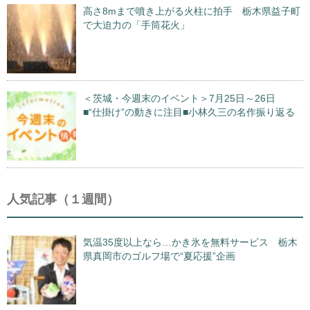
高さ8mまで噴き上がる火柱に拍手 栃木県益子町
で大迫力の「手筒花火」
＜茨城・今週末のイベント＞7月25日～26日
■“仕掛け”の動きに注目■小林久三の名作振り返る
人気記事（１週間）
気温35度以上なら…かき氷を無料サービス 栃木
県真岡市のゴルフ場で“夏応援”企画