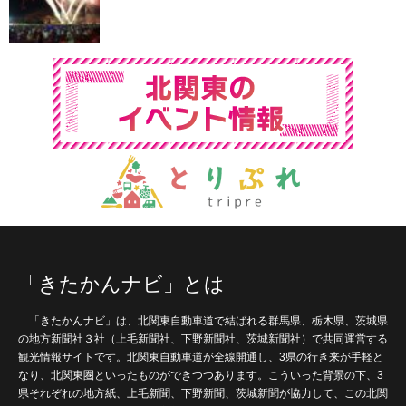
「きたかんナビ」とは
「きたかんナビ」は、北関東自動車道で結ばれる群馬県、栃木県、茨城県
の地方新聞社３社（上毛新聞社、下野新聞社、茨城新聞社）で共同運営する
観光情報サイトです。北関東自動車道が全線開通し、3県の行き来が手軽と
なり、北関東圏といったものができつつあります。こういった背景の下、3
県それぞれの地方紙、上毛新聞、下野新聞、茨城新聞が協力して、この北関