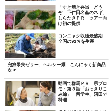
「すき焼き弁当」どう
ぞ 下仁田名産のネギ、
しらたきＰＲ ツアー向
け初の提供
コンニャク収穫最盛期
全国の92％を生産
完熟果実ゼリー、ヘルシー麺 こんにゃく新商品
次々
動画で群馬ＰＲ 県プロ
モ・第３話「おっきりこ
み編」 留学生、沼田で
料理