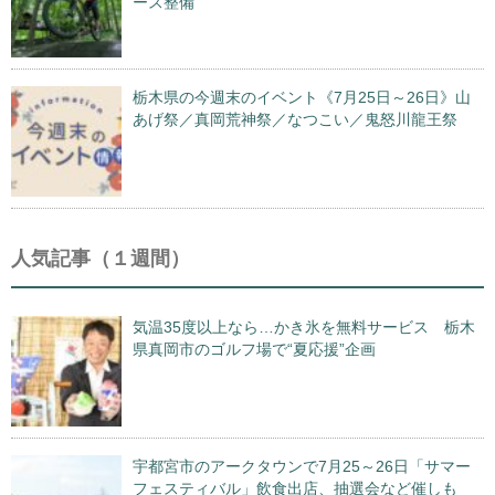
ース整備
栃木県の今週末のイベント《7月25日～26日》山
あげ祭／真岡荒神祭／なつこい／鬼怒川龍王祭
人気記事（１週間）
気温35度以上なら…かき氷を無料サービス 栃木
県真岡市のゴルフ場で“夏応援”企画
宇都宮市のアークタウンで7月25～26日「サマー
フェスティバル」飲食出店、抽選会など催しも