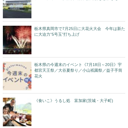
栃木県真岡市で7月25日に大花火大会 今年は新た
に大迫力“5号玉”打ち上げ
栃木県の今週末のイベント《7月18日～20日》宇
都宮天王祭／大谷夏祭り／小山祇園祭／益子手筒
花火
《食いこ》うるし処 富加家(茨城・大子町)