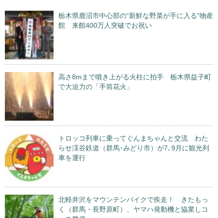
栃木県鹿沼市中心部の“新鮮な野菜が手に入る”物産
館 来館400万人突破でお祝い
高さ8mまで噴き上がる火柱に拍手 栃木県益子町
で大迫力の「手筒花火」
トロッコ列車に乗ってぐんまちゃんと交流 わた
らせ渓谷鉄道（群馬･みどり市）が7､9月に観光列
車を運行
北軽井沢をマウンテンバイクで疾走！ きたもっ
く（群馬・長野原町）、ヤマハ発動機と協業しコ