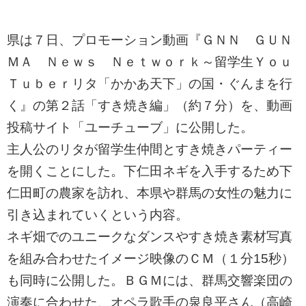
県は７日、プロモーション動画『ＧＮＮ ＧＵＮ
ＭＡ Ｎｅｗｓ Ｎｅｔｗｏｒｋ～留学生Ｙｏｕ
Ｔｕｂｅｒリタ「かかあ天下」の国・ぐんまを行
く』の第２話「すき焼き編」（約７分）を、動画
投稿サイト「ユーチューブ」に公開した。
主人公のリタが留学生仲間とすき焼きパーティー
を開くことにした。下仁田ネギを入手するため下
仁田町の農家を訪れ、本県や群馬の女性の魅力に
引き込まれていくという内容。
ネギ畑でのユニークなダンスやすき焼き素材写真
を組み合わせたイメージ映像のＣＭ（１分15秒）
も同時に公開した。ＢＧＭには、群馬交響楽団の
演奏に合わせた、オペラ歌手の泉良平さん（高崎