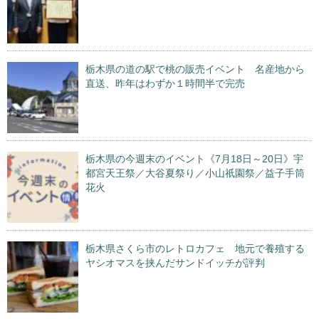
栃木県の道の駅で桃の販売イベント 名産地から
直送、昨年はわずか１時間半で完売
栃木県の今週末のイベント《7月18日～20日》宇
都宮天王祭／大谷夏祭り／小山祇園祭／益子手筒
花火
栃木県さくら市のレトロカフェ 地元で養殖する
ヤシオマスを挟んだサンドイッチが評判