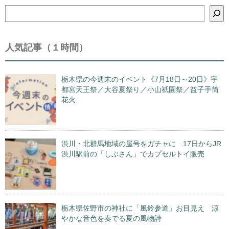
検
索
人気記事（１時間）
栃木県の今週末のイベント《7月18日～20日》宇
都宮天王祭／大谷夏祭り／小山祇園祭／益子手筒
花火
渋川・北群馬地域の屋号をガチャに 17日からJR
渋川駅前の「しぶさん」でカプセルトイ販売
栃木県佐野市の神社に「風鈴参道」お目見え 涼
やかな音色を奏でる夏の風物詩