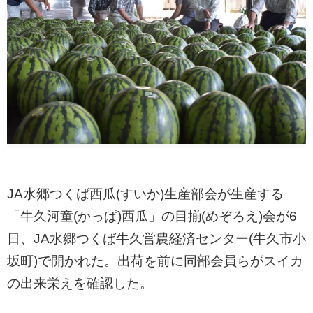
JA水郷つくば西瓜(すいか)生産部会が生産する
「牛久河童(かっぱ)西瓜」の目揃(めぞろえ)会が6
日、JA水郷つくば牛久営農経済センター(牛久市小
坂町)で開かれた。出荷を前に同部会員らがスイカ
の出来栄えを確認した。