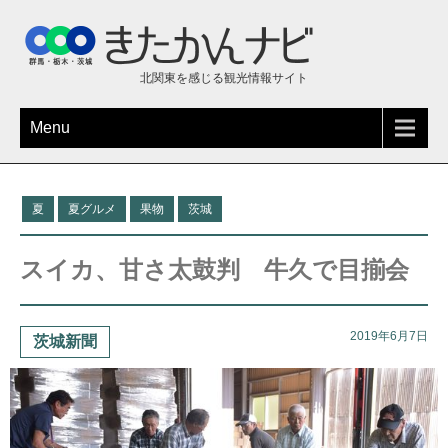
北関東を感じる観光情報サイト
Menu
夏
夏グルメ
果物
茨城
スイカ、甘さ太鼓判 牛久で目揃会
2019年6月7日
茨城新聞