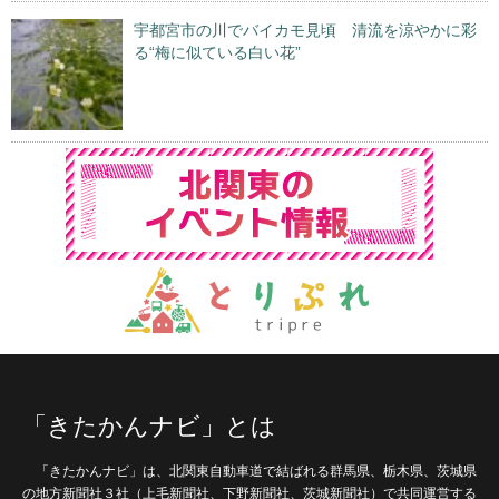
宇都宮市の川でバイカモ見頃 清流を涼やかに彩
る“梅に似ている白い花”
「きたかんナビ」とは
「きたかんナビ」は、北関東自動車道で結ばれる群馬県、栃木県、茨城県
の地方新聞社３社（上毛新聞社、下野新聞社、茨城新聞社）で共同運営する