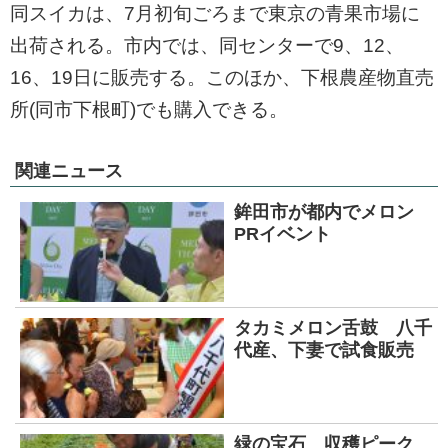
同スイカは、7月初旬ごろまで東京の青果市場に
出荷される。市内では、同センターで9、12、
16、19日に販売する。このほか、下根農産物直売
所(同市下根町)でも購入できる。
関連ニュース
鉾田市が都内でメロン
PRイベント
タカミメロン舌鼓 八千
代産、下妻で試食販売
緑の宝石 収穫ピーク