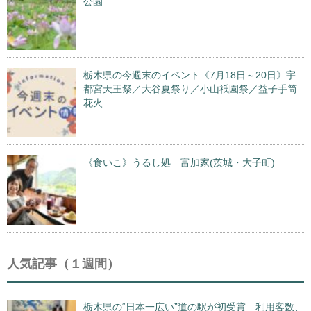
公園
栃木県の今週末のイベント《7月18日～20日》宇
都宮天王祭／大谷夏祭り／小山祇園祭／益子手筒
花火
《食いこ》うるし処 富加家(茨城・大子町)
人気記事（１週間）
栃木県の“日本一広い”道の駅が初受賞 利用客数、