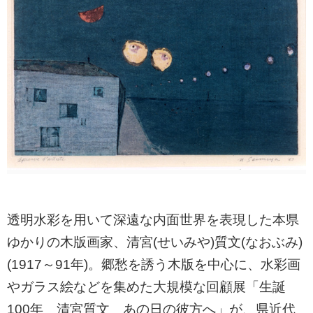
透明水彩を用いて深遠な内面世界を表現した本県
ゆかりの木版画家、清宮(せいみや)質文(なおぶみ)
(1917～91年)。郷愁を誘う木版を中心に、水彩画
やガラス絵などを集めた大規模な回顧展「生誕
100年 清宮質文 あの日の彼方へ」が、県近代