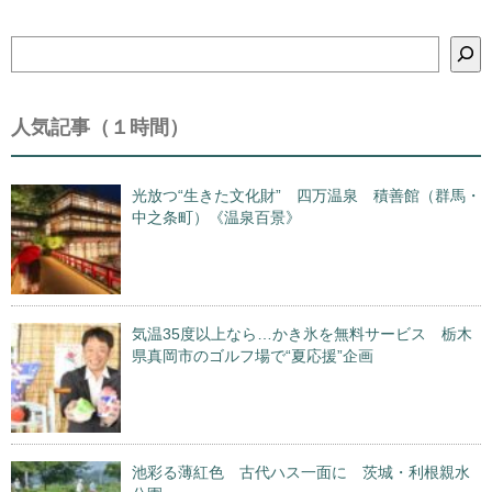
検
索
人気記事（１時間）
光放つ“生きた文化財” 四万温泉 積善館（群馬・
中之条町）《温泉百景》
気温35度以上なら…かき氷を無料サービス 栃木
県真岡市のゴルフ場で“夏応援”企画
池彩る薄紅色 古代ハス一面に 茨城・利根親水