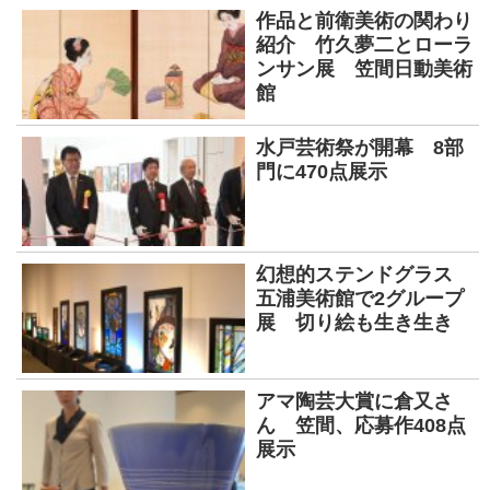
作品と前衛美術の関わり
紹介 竹久夢二とローラ
ンサン展 笠間日動美術
館
水戸芸術祭が開幕 8部
門に470点展示
幻想的ステンドグラス
五浦美術館で2グループ
展 切り絵も生き生き
アマ陶芸大賞に倉又さ
ん 笠間、応募作408点
展示