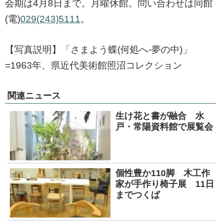
会期は4月8日まで。月曜休館。問い合わせは同館
(電)
029(243)5111
。
【写真説明】「さまよう蝶(何処へ-夢の中)」
=1963年、県近代美術館照沼コレクション
関連ニュース
生け花と書が融合 水
戸・常陽資料館で展覧会
個性豊か110脚 木工作
家が手作り椅子展 11日
までつくば