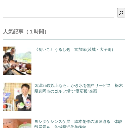
検
索
人気記事（１時間）
《食いこ》うるし処 富加家(茨城・大子町)
気温35度以上なら…かき氷を無料サービス 栃木
県真岡市のゴルフ場で“夏応援”企画
ヨシタケシンスケ展 絵本創作の源泉迫る 体験
型展示も 茨城県近代美術館