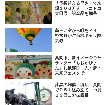
「予想超える早さ」で来
場１００万人 トコトコ
大田原、記念品を贈呈
高～い空から町をＰＲ
野木町がご当地キャラ熱
気球
真岡市、新イメージキャ
ラクター「もおかぴょ
ん」お披露目 人・夢・
未来フェスタで
漆黒の雄姿、復活 真岡
でＤ５１組み立て 11月
２９日にお披露目