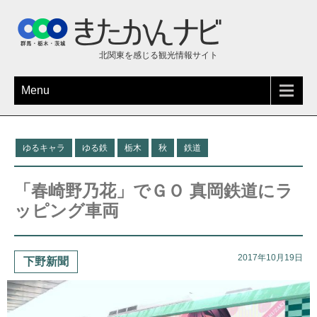
北関東を感じる観光情報サイト
Menu
ゆるキャラ
ゆる鉄
栃木
秋
鉄道
「春崎野乃花」でＧＯ 真岡鉄道にラ
ッピング車両
2017年10月19日
下野新聞