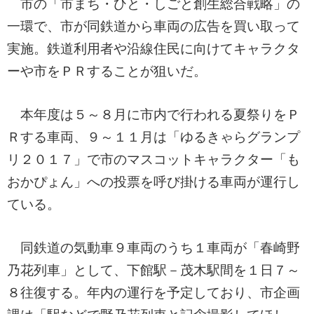
市の「市まち・ひと・しごと創生総合戦略」の
一環で、市が同鉄道から車両の広告を買い取って
実施。鉄道利用者や沿線住民に向けてキャラクタ
ーや市をＰＲすることが狙いだ。
本年度は５～８月に市内で行われる夏祭りをＰ
Ｒする車両、９～１１月は「ゆるきゃらグランプ
リ２０１７」で市のマスコットキャラクター「も
おかぴょん」への投票を呼び掛ける車両が運行し
ている。
同鉄道の気動車９車両のうち１車両が「春崎野
乃花列車」として、下館駅－茂木駅間を１日７～
８往復する。年内の運行を予定しており、市企画