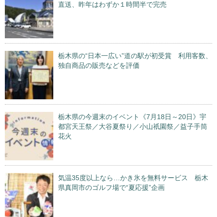
直送、昨年はわずか１時間半で完売
栃木県の“日本一広い”道の駅が初受賞 利用客数、
独自商品の販売などを評価
栃木県の今週末のイベント《7月18日～20日》宇
都宮天王祭／大谷夏祭り／小山祇園祭／益子手筒
花火
気温35度以上なら…かき氷を無料サービス 栃木
県真岡市のゴルフ場で“夏応援”企画