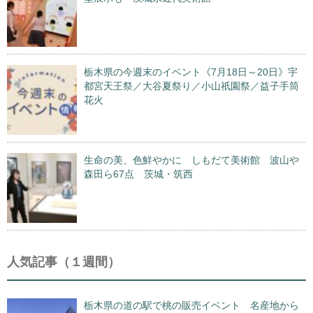
栃木県の今週末のイベント《7月18日～20日》宇
都宮天王祭／大谷夏祭り／小山祇園祭／益子手筒
花火
生命の美、色鮮やかに しもだて美術館 波山や
森田ら67点 茨城・筑西
人気記事（１週間）
栃木県の道の駅で桃の販売イベント 名産地から