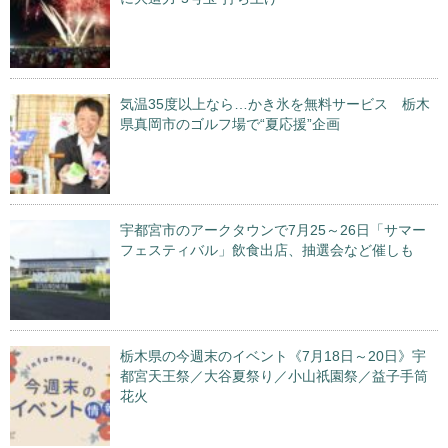
気温35度以上なら…かき氷を無料サービス 栃木
県真岡市のゴルフ場で“夏応援”企画
宇都宮市のアークタウンで7月25～26日「サマー
フェスティバル」飲食出店、抽選会など催しも
栃木県の今週末のイベント《7月18日～20日》宇
都宮天王祭／大谷夏祭り／小山祇園祭／益子手筒
花火