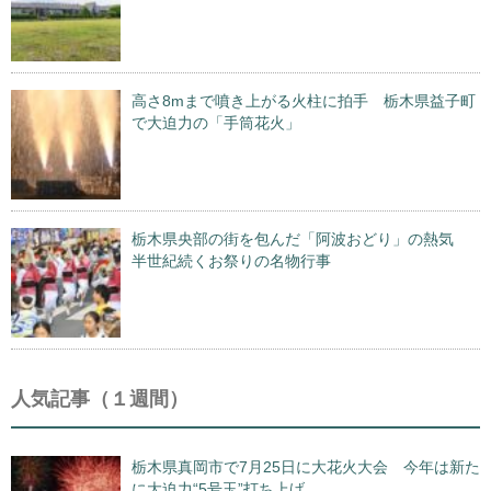
高さ8mまで噴き上がる火柱に拍手 栃木県益子町
で大迫力の「手筒花火」
栃木県央部の街を包んだ「阿波おどり」の熱気
半世紀続くお祭りの名物行事
人気記事（１週間）
栃木県真岡市で7月25日に大花火大会 今年は新た
に大迫力“5号玉”打ち上げ