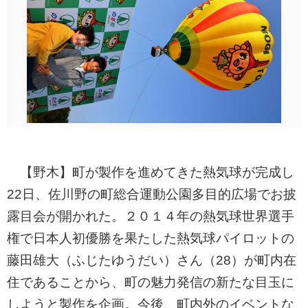
【野木】町が製作を進めてきた熱気球が完成し
22日、佐川野の町総合運動公園多目的広場でお披
露目会が開かれた。２０１４年の熱気球世界選手
権で日本人初優勝を果たした熱気球パイロットの
藤田雄大（ふじたゆうだい）さん（28）が町内在
住であることから、町の魅力発信の新たな目玉に
しようと製作を企画。今後、町内外のイベントな