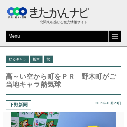
北関東を感じる観光情報サイト
Menu
ゆるキャラ
栃木
秋
高～い空から町をＰＲ 野木町がご
当地キャラ熱気球
2015年10月23日
下野新聞