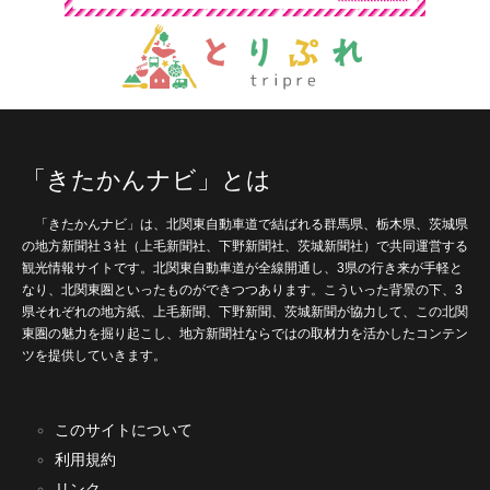
「きたかんナビ」とは
「きたかんナビ」は、北関東自動車道で結ばれる群馬県、栃木県、茨城県
の地方新聞社３社（上毛新聞社、下野新聞社、茨城新聞社）で共同運営する
観光情報サイトです。北関東自動車道が全線開通し、3県の行き来が手軽と
なり、北関東圏といったものができつつあります。こういった背景の下、3
県それぞれの地方紙、上毛新聞、下野新聞、茨城新聞が協力して、この北関
東圏の魅力を掘り起こし、地方新聞社ならではの取材力を活かしたコンテン
ツを提供していきます。
このサイトについて
利用規約
リンク