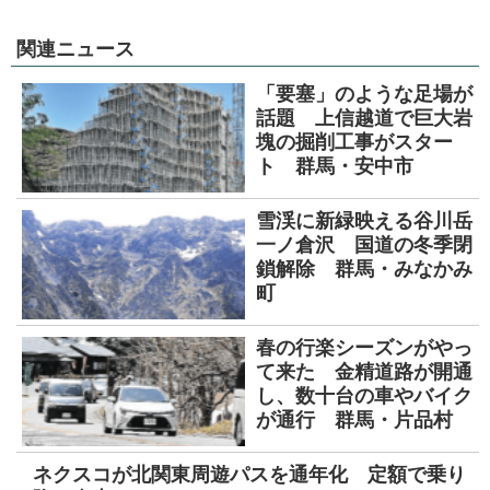
関連ニュース
「要塞」のような足場が
話題 上信越道で巨大岩
塊の掘削工事がスター
ト 群馬・安中市
雪渓に新緑映える谷川岳
一ノ倉沢 国道の冬季閉
鎖解除 群馬・みなかみ
町
春の行楽シーズンがやっ
て来た 金精道路が開通
し、数十台の車やバイク
が通行 群馬・片品村
ネクスコが北関東周遊パスを通年化 定額で乗り