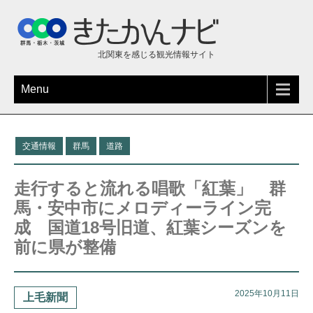
北関東を感じる観光情報サイト
Menu
交通情報
群馬
道路
走行すると流れる唱歌「紅葉」 群
馬・安中市にメロディーライン完
成 国道18号旧道、紅葉シーズンを
前に県が整備
2025年10月11日
上毛新聞