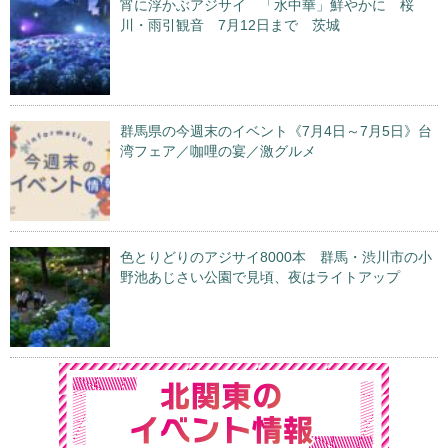
宵に浮かぶアジサイ 「水中華」鮮やかに 桜
川・雨引観音 7月12日まで 茨城
群馬県の今週末のイベント《7月4日～7月5日》台
湾フェア／咖哩の宴／激グルメ
色とりどりのアジサイ8000本 群馬・渋川市の小
野池あじさい公園で見頃、夜はライトアップ