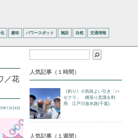
文化
趣味
パワースポット
施設
自然
交通情報
検
索
人気記事（１時間）
ワ／花
《釣り》小気味よい引き「ハ
ゼクラ」 縄張り意識を利
用 江戸川放水路(千葉)
25年7月24日
人気記事（１週間）