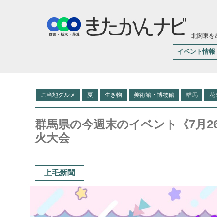
北関東を
イベント情報
ご当地グルメ
夏
生き物
美術館・博物館
群馬
花
群馬県の今週末のイベント《7月2
火大会
上毛新聞