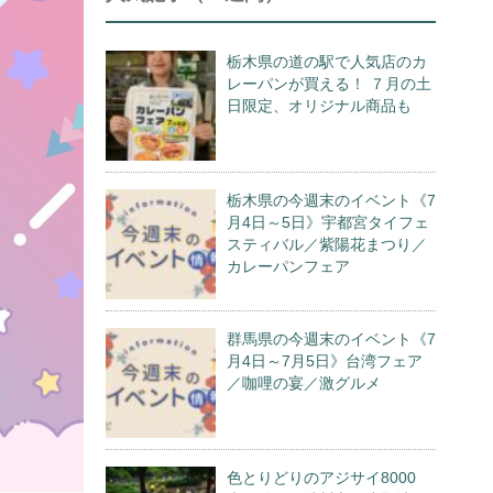
栃木県の道の駅で人気店のカ
レーパンが買える！ ７月の土
日限定、オリジナル商品も
栃木県の今週末のイベント《7
月4日～5日》宇都宮タイフェ
スティバル／紫陽花まつり／
カレーパンフェア
群馬県の今週末のイベント《7
月4日～7月5日》台湾フェア
／咖哩の宴／激グルメ
色とりどりのアジサイ8000