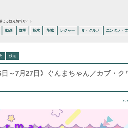
感じる観光情報サイト
動画
群馬
栃木
茨城
レジャー
食・グルメ
エンタメ・
火
鉄道
6日～7月27日》ぐんまちゃん／カブ・ク
20