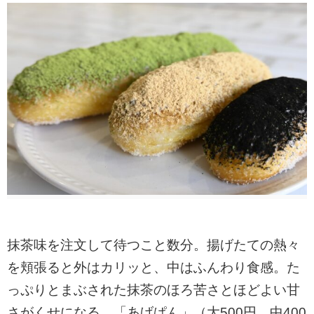
抹茶味を注文して待つこと数分。揚げたての熱々
を頬張ると外はカリッと、中はふんわり食感。た
っぷりとまぶされた抹茶のほろ苦さとほどよい甘
さがくせになる。「あげぱん」（大500円、中400