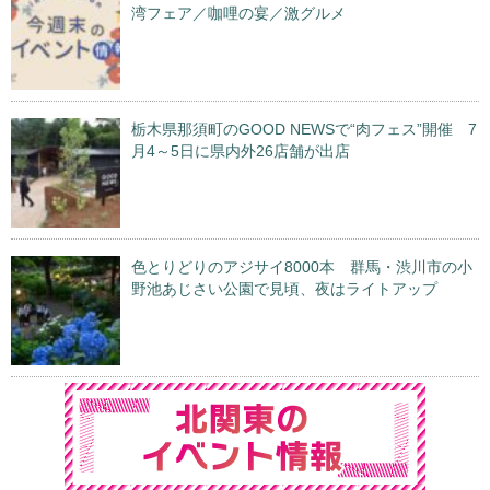
湾フェア／咖哩の宴／激グルメ
栃木県那須町のGOOD NEWSで“肉フェス”開催 7
月4～5日に県内外26店舗が出店
色とりどりのアジサイ8000本 群馬・渋川市の小
野池あじさい公園で見頃、夜はライトアップ