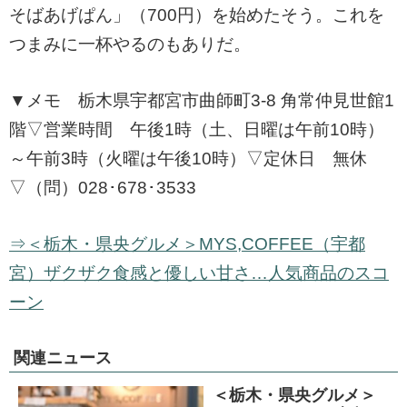
そばあげぱん」（700円）を始めたそう。これを
つまみに一杯やるのもありだ。
▼メモ 栃木県宇都宮市曲師町3-8 角常仲見世館1
階▽営業時間 午後1時（土、日曜は午前10時）
～午前3時（火曜は午後10時）▽定休日 無休
▽（問）028･678･3533
⇒＜栃木・県央グルメ＞MYS,COFFEE（宇都
宮）ザクザク食感と優しい甘さ…人気商品のスコ
ーン
関連ニュース
＜栃木・県央グルメ＞