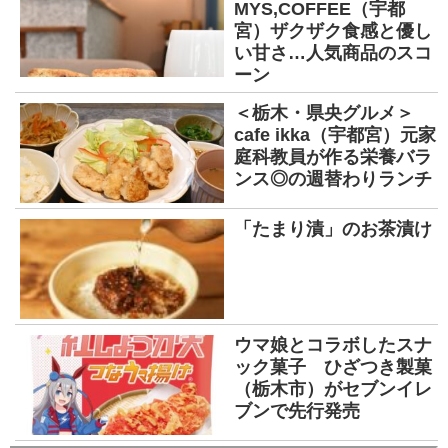
MYS,COFFEE（宇都
宮）ザクザク食感と優し
い甘さ…人気商品のスコ
ーン
＜栃木・県央グルメ＞
cafe ikka（宇都宮）元家
庭科教員が作る栄養バラ
ンス◎の週替わりランチ
「たまり漬」のお茶漬け
ウマ娘とコラボしたスナ
ック菓子 ひざつき製菓
（栃木市）がセブンイレ
ブンで先行発売