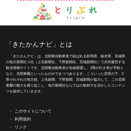
「きたかんナビ」とは
「きたかんナビ」は、北関東自動車道で結ばれる群馬県、栃木県、茨城県
の地方新聞社３社（上毛新聞社、下野新聞社、茨城新聞社）で共同運営する
観光情報サイトです。北関東自動車道が全線開通し、3県の行き来が手軽と
なり、北関東圏といったものができつつあります。こういった背景の下、3
県それぞれの地方紙、上毛新聞、下野新聞、茨城新聞が協力して、この北関
東圏の魅力を掘り起こし、地方新聞社ならではの取材力を活かしたコンテン
ツを提供していきます。
このサイトについて
利用規約
リンク